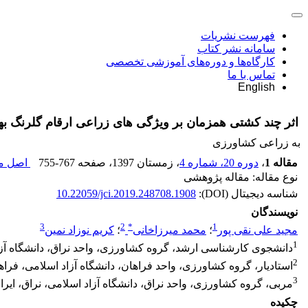
فهرست نشریات
سامانه نشر کتاب
کارگاه‌ها و دوره‌های آموزشی تخصصی
تماس با ما
English
اثر چند کشتی همزمان بر ویژگی های زراعی ارقام گلرنگ بهاره (Carthamus tinctorius L.) در منطقه آران
به زراعی کشاورزی
مقاله 1
،
دوره 20، شماره 4
، زمستان 1397
، صفحه
755-767
اصل مق
نوع مقاله: مقاله پژوهشی
شناسه دیجیتال (DOI):
10.22059/jci.2019.248708.1908
نویسندگان
3
2
*
1
مجید علی نقی پور
؛
محمد میرزاخانی
؛
کریم نوزاد نمین
1
دانشجوی کارشناسی ارشد، گروه کشاورزی، واحد نراق، دانشگاه آزاد
2
استادیار، گروه کشاورزی، واحد فراهان، دانشگاه آزاد اسلامی، فراها
3
مربی، گروه کشاورزی، واحد نراق، دانشگاه آزاد اسلامی، نراق، ایرا
چکیده