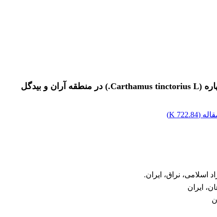
 و بیدگل
اله (
722.84 K
)
 اسلامی، نراق، ایران.
ن، ایران
ن