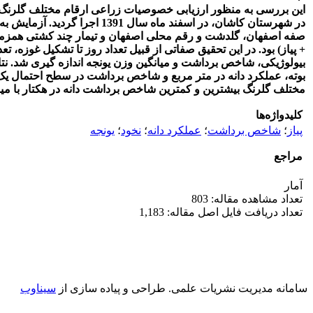
این بررسی به منظور ارزیابی خصوصیات زراعی ارقام مختلف گلرنگ
در شهرستان کاشان، در اسفند 
صفه اصفهان، گلدشت و رقم محلی اصفهان و تیمار چند کشتی همزم
+ پیاز) بود. در این تحقیق صفاتی از قبیل تعداد روز تا تشکیل غوزه، ت
بیولوژیکی، شاخص برداشت و میانگین وزن یونجه اندازه گیری شد. نتایج
بوته، عملکرد دانه در متر مربع و شاخص برداشت در سطح احتمال یک د
مختلف گلرنگ بیشترین و کمترین شاخص برداشت دانه در هکتار با میانگین 31/33 و 52/26 درصد هکتار به ترتیب مربوط به ارقام محلی اصفهان و ر
کلیدواژه‌ها
پیاز
؛
شاخص برداشت
؛
عملکرد دانه
؛
نخود
؛
یونجه
مراجع
آمار
تعداد مشاهده مقاله: 803
تعداد دریافت فایل اصل مقاله: 1,183
سامانه مدیریت نشریات علمی.
طراحی و پیاده سازی از
سیناوب