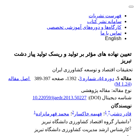
فهرست نشریات
سامانه نشر کتاب
کارگاه‌ها و دوره‌های آموزشی تخصصی
تماس با ما
English
تعیین نهاده های مؤثر بر تولید و ریسک تولید پیاز دشت
تبریز
تحقیقات اقتصاد و توسعه کشاورزی ایران
مقاله 5
،
دوره 44، شماره 3
، 1392
، صفحه
389-397
اصل مقاله
)
1.24 M
(
نوع مقاله: مقاله پژوهشی
شناسه دیجیتال (DOI):
10.22059/ijaedr.2013.50227
نویسندگان
1
2
1
*
قادر دشتی
؛
فهیمه خاکسار
؛
محمد قهرمانزاده
1
دانشیار گروه اقتصاد کشاورزی دانشگاه تبریز
2
کارشناس ارشد مدیریت کشاورزی دانشگاه تبریز