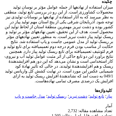
چکیده
میزان استفاده از نهاده­ها از جمله عوامل مؤثر بر نوسان تولید
محصولات کشاورزی است. از این رو در بررسی تابع تولید، منطقی
به نظر می­رسد که به آثار استفاده از نهاده­ها بر نوسانات تولیدی نیز
توجه شود. آذربایجان شرقی یکی از پنج استان مهم تولید پیاز در
کشور بوده و دشت تبریز مهم­ترین منطقۀ استان از لحاظ تولید این
محصول است. هدف از این تحقیق، تعیین نهاده­های مؤثر بر تولید و
ریسک تولید پیاز دشت تبریز است. به منظور تعیین نهاده­های مؤثر
بر ریسک تولید از مدل عمومی جاست و پاپ استفاده شد. نتایج
حکایت از مناسب بودن فرم درجه دوم تعمیم­یافته برای تابع تولید و
فرم لئونتیف تعمیم­یافته برای تابع ریسک تولید پیاز دارد. همچنین
نتایج براورد این دو تابع حاکی از اثر مثبت عوامل تولید آب و نیروی­
کار استخدامی است و نشان می‌دهد که این دو، هم افزایش­دهندۀ
ریسک و هم افزایش­دهندۀ تولیدند. در حالی که تأثیر نهادۀ کود
شیمیایی عکس این مورد است. در نهایت کشش کل واریانس تولید
049/1 به دست آمد که نشان­دهندۀ افزایش ریسک تولید به ازای
افزایش یک درصدی مصرف تمامی نهاده‌هاست.
کلیدواژه‌ها
پیاز
؛
تابع تولید
؛
دشت تبریز
؛
ریسک تولید
؛
مدل جاست و پاپ
آمار
تعداد مشاهده مقاله: 2,732
تعداد دریافت فایل اصل مقاله: 1,505