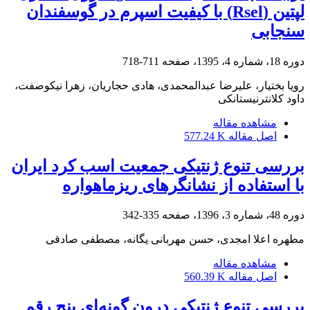
لپتین (Rsel) با کیفیت اسپرم در گوسفندان
سنجابی
دوره 18، شماره 4، 1395، صفحه
711-718
رویا بختیار، علیرضا عبدالمحمدی، هادی حجاریان، زهرا نیکوصفت،
داود کلانترنیستانکی
مشاهده مقاله
اصل مقاله
577.24 K
بررسی تنوع ژنتیکی جمعیت اسب کرد ایران
با استفاده از نشانگرهای ریزماهواره
دوره 48، شماره 3، 1396، صفحه
335-342
مطهره اعلا امجدی، حسن مهربانی یگانه، مصطفی صادقی
مشاهده مقاله
اصل مقاله
560.39 K
بررسی تنوع ژنتیکی درون گونه‌ای پنج رقم