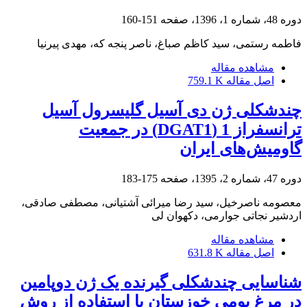
دوره 48، شماره 1، 1396، صفحه
151-160
فاطمه رستمی، سید کاظم صباغ، ناصر پنجه که، مهدی پیرنیا
مشاهده مقاله
اصل مقاله
759.1 K
چندشکلی ژن دی آسیل گلیسرول آسیل
ترانسفراز 1 (DGAT1) در جمعیت
گاومیش‌های ایران
دوره 47، شماره 2، 1395، صفحه
175-183
معصومه ناصرخیل، سید رضا میرائی آشتیانی، مصطفی صادقی،
اردشیر نجاتی جوارمی، دکهوان لی
مشاهده مقاله
اصل مقاله
631.8 K
شناسایی چندشکلی گیرنده یک ژن دوپامین
در مرغ بومی خوزستان با استفاده از روش