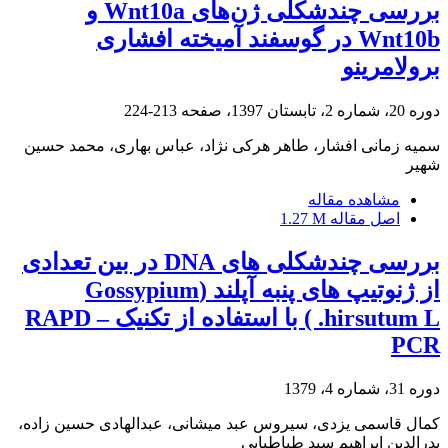
بررسی چندشکلی ژن‌های‌ Wnt10a و
Wnt10b در گوسفند آمیخته افشاری
برولامرینو
دوره 20، شماره 2، تابستان 1397، صفحه
213-224
سمیه زمانی افشار، طاهر هرکی نژاد، عباس بهاری، محمد حسین
شهیر
مشاهده مقاله
اصل مقاله
1.27 M
بررسی چندشکلی های DNA در بین تعدادی
از ژنوتیپ های پنبه آپلند (Gossypium
hirsutum L. ) با استفاده از تکنیک RAPD –
PCR
دوره 31، شماره 4، 1379
کمال قاسمی یزدی، سیروس عبد میشانی، عبدالهادی حسین زاده،
بدرالدین ابراهیم سید طباطبایی