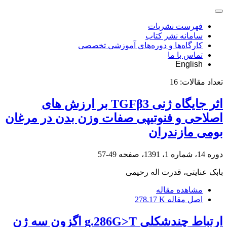
فهرست نشریات
سامانه نشر کتاب
کارگاه‌ها و دوره‌های آموزشی تخصصی
تماس با ما
English
تعداد مقالات:
16
اثر جایگاه ژنی TGFβ3 بر ارزش های
اصلاحی و فنوتیپی صفات وزن بدن در مرغان
بومی مازندران
دوره 14، شماره 1، 1391، صفحه
49-57
بابک عنایتی، قدرت اله رحیمی
مشاهده مقاله
اصل مقاله
278.17 K
ارتباط چندشکلی g.286G>T اگزون سه ژن