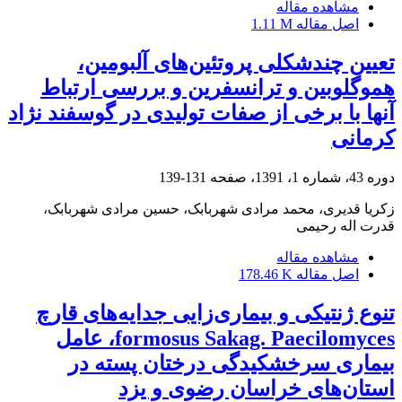
مشاهده مقاله
اصل مقاله
1.11 M
تعیین چندشکلی پروتئین‌های آلبومین،
هموگلوبین و ترانسفرین و بررسی ارتباط
آنها با برخی از صفات تولیدی در گوسفند نژاد
کرمانی
دوره 43، شماره 1، 1391، صفحه
131-139
زکریا قدیری، محمد مرادی شهربابک، حسین مرادی شهربابک،
قدرت اله رحیمی
مشاهده مقاله
اصل مقاله
178.46 K
تنوع ژنتیکی و بیماری‌زایی جدایه‌های قارچ
formosus Sakag. Paecilomyces، عامل
بیماری سر‌خشکیدگی درختان پسته در
استان‌های خراسان رضوی و یزد