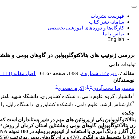
فهرست نشریات
سامانه نشر کتاب
کارگاه‌ها و دوره‌های آموزشی تخصصی
تماس با ما
English
بررسی ژنوتیپ های بتالاکتوگلوبولین در گاوهای بومی و هلشت
تولیدات دامی
مقاله 7
،
دوره 12، شماره 2
، 1389
، صفحه
61-67
اصل مقاله (
1.11 M
نویسندگان
2
1
*
محمدرضا محمدآبادی
؛
اکرم محمدی
1
دانشیار، گروه علوم دامی، دانشکده کشاورزی، دانشگاه شهید باهنر
2
کارشناس ارشد، علوم دامی، دانشکده کشاورزی، دانشگاه زابل، زاب
چکیده
بتالاکتوگلوبولین یکی از پروتئین های مهم در شیر پستانداران است ک