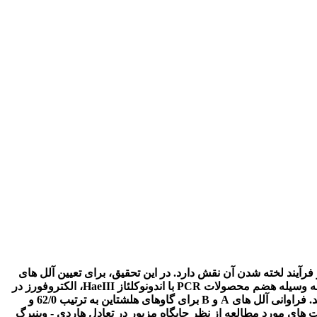
رآیند لخته شدن آن نقش دارد. در این تحقیق، برای تعیین آلل های
ژن بتالاکتوگلوبولین گاوهای بومی و هلشتاین استان کرمان از روش PCR-RFLP استفاده شد. چندشکلی ژنتیکی در جایگاه بتالاکتوگلوبولین به وسیله هضم محصولات PCR با اندونوکلئاز HaeIII، الکتروفورز در
ژل آگارز و رنگ آمیزی با استفاده از اتیدیوم بروماید در 100 نمونه DNA گاوهای بومی و هلشتاین استان کرمان برای آلل های A و B تعیین شد. فراوانی آلل های A و B برای گاوهای هلشتاین به ترتیب 62/0 و
 45/0 با متوسط هتروزایگوتی 46/0 تعیین شد. نتایج نشان داد که جمعیت های مورد مطالعه از نظر جایگاه مزبور در تعادل هاردی - وینبرگ