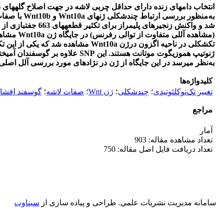
انتخاب دام­های زنده دارای حداقل چربی لاشه در جهت اصلاح گله­های
به
منظور بررسی ارتباط چندشکلی ژن­های
Wnt10a
و
Wnt10b
با صفات لاشه در 96 
شد و واکنش زنجیره­ای پلی­مراز برای تکثیر قطعه­های 663 جفت­بازی از اگزون سوم و قسمتی از اینترون دوم ژن
(مشاهده آللی متفاوت از توالی رفرنس) در جایگاه ژن
Wnt10a
مشاهده
تک­شکلی در ناحیه اگزون درژن
Wnt10a
مشاهده شد که یکی از این تک­
ژنوتیپ هموزیگوت موتانت هستند. این
SNP
علاوه بر گوسفندان آمیخته
به
نظر می­رسد در این جایگاه از ژن در نژادهای مورد بررسی آلل اصلی
کلیدواژه‌ها
تغییر تک‌نوکلئوتیدی
؛
چندشکلی
؛
ژن Wnt
؛
صفات لاشه
؛
گوسفند افشا
مراجع
آمار
تعداد مشاهده مقاله: 903
تعداد دریافت فایل اصل مقاله: 750
سامانه مدیریت نشریات علمی.
طراحی و پیاده سازی از
سیناوب