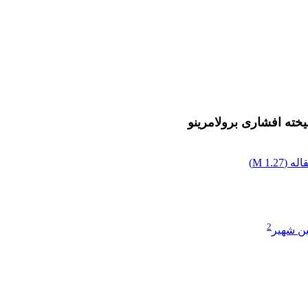
له (
1.27 M
)
2
ن شهیر