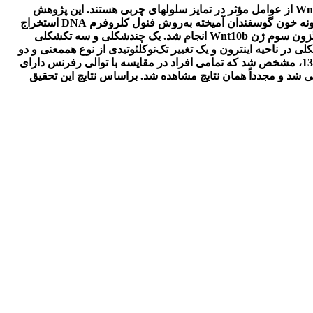
Wn
از عوامل مؤثر در تمایز سلو­ل­های چربی هستند. این پژوهش
مونه خون گوسفندان آمیخته به
روش فنول کلروفرم
DNA
استخراج
Wnt10b
انجام شد. یک چندشکلی و سه تک­شکلی
ی در ناحیه اینترون و یک تغییر تک
نوکلئوتیدی از نوع هم­معنی و دو
در کدون 139، مشخص شد که تمامی افراد در مقایسه با توالی رفرنس دارای
سی شد و مجدداً همان نتایج مشاهده شد. براساس نتایج این تحقیق