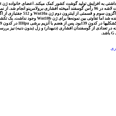
 داشتی به افزایش تولید گوشت کشور کمک می­کند. اعضای خانواده ژن
t
رأس گوسفند آمیخته افشاری-
برولامرینو انجام شد. از ن
Wnt10a
و 512 جفت­بازی از اگزون سوم ژن
 شد اما تفاوتی بین نمونه
ها برای ژن
Wnt10b
وجود نداشت. یک تک­شکل
­شکلی
ها
در کدون 139بود. پس از هضم با آنزیم برشی
Hpa
II
 در تعدادی از گوسفندان افشاری (دنبه­دار) و زل (بدون دنبه) نیز برر
G
باشد.
ری