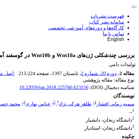
فهرست نشریات
سامانه نشر کتاب
کارگاه‌ها و دوره‌های آموزشی تخصصی
تماس با ما
English
بررسی چندشکلی ژن‌های‌ Wnt10a و Wnt10b در گوسفند آمیخته افشاری برولامرینو
تولیدات دامی
مقاله 2
،
دوره 20، شماره 2
، تابستان 1397
، صفحه
213-224
اصل مقا
نوع مقاله: مقاله پژوهشی
شناسه دیجیتال (DOI):
10.22059/jap.2018.225760.623156
نویسندگان
3
2
*
1
سمیه زمانی افشار
؛
طاهر هرکی نژاد
؛
عباس بهاری
؛
محمد حسی
1
--
2
دانشگاه زنجان- دانشیار
3
دانشگاه زنجان- استادیار
چکیده