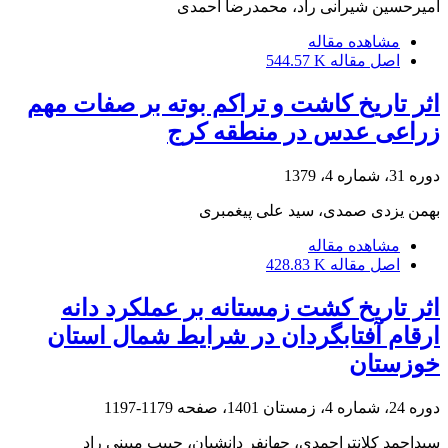
امیرحسین شیرانی راد، محمدرضا احمدی
مشاهده مقاله
اصل مقاله
544.57 K
اثر تاریخ کاشت و تراکم بوته بر صفات مهم
زراعی عدس در منطقه کرج
دوره 31، شماره 4، 1379
بهمن یزدی صمدی، سید علی پیغمبری
مشاهده مقاله
اصل مقاله
428.83 K
اثر تاریخ کشت زمستانه بر عملکرد دانه
ارقام آفتابگردان در شرایط شمال استان
خوزستان
دوره 24، شماره 4، زمستان 1401، صفحه
1179-1197
سیداحمد کلانتراحمدی، جهانفر دانشیان، حبیب مبینی راد