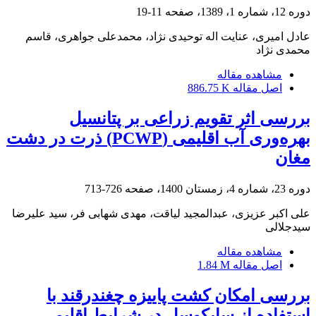
دوره 12، شماره 1، 1389، صفحه
11-19
عادل امیری، عنایت اله توحیدی نژاد، محمدعلی جواهری، قاسم
محمدی نژاد
مشاهده مقاله
اصل مقاله
886.75 K
بررسی اثر تقویم زراعی بر پتانسیل
بهره‌وری آب اقلیمی (PCWP) ذرت در دشت
مغان
دوره 23، شماره 4، زمستان 1400، صفحه
726-713
علی اکبر عزیزی، عبدالمجید لیاقت، مهدی شهابی فر، سید علیرضا
سیدجلالی
مشاهده مقاله
اصل مقاله
1.84 M
بررسی امکان کشت‌ پاییزه چغندرقند با
استفاده از سایکوسل در شرایط اقلیمی