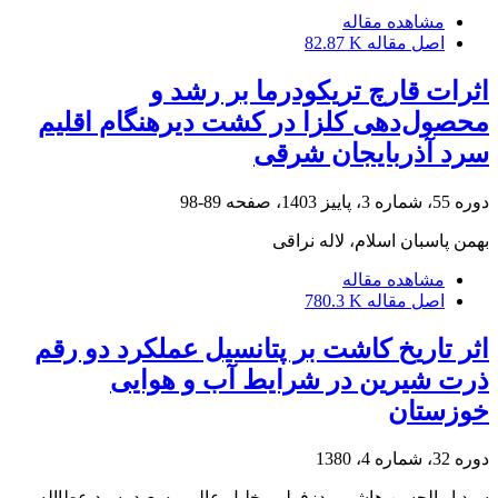
مشاهده مقاله
اصل مقاله
82.87 K
اثرات قارچ تریکودرما بر رشد و
محصول‌دهی کلزا در کشت دیر‌هنگام اقلیم
سرد آذربایجان شرقی
دوره 55، شماره 3، پاییز 1403، صفحه
89-98
بهمن پاسبان اسلام، لاله نراقی
مشاهده مقاله
اصل مقاله
780.3 K
اثر تاریخ کاشت بر پتانسیل عملکرد دو رقم
ذرت شیرین در شرایط آب و هوایی
خوزستان
دوره 32، شماره 4، 1380
سید ابوالحسن هاشمی دزفولی، خلیل عالمی سعید، سید عطااله