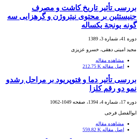
بررسی تأثیر تاریخ‎ کاشت و مصرف
جنیستئین بر محتوی نیتروژن و گره‎زایی سه
گونه یونجة یکساله
دوره 41، شماره 3، 1389
مجید امینی دهقی، خسرو عزیزی
مشاهده مقاله
اصل مقاله
212.75 K
بررسی تأثیر دما و فتوپریود بر مراحل رشدو
نمو دو رقم کلزا
دوره 17، شماره 4، 1394، صفحه
1049-1062
ابوالفضل فرجی
مشاهده مقاله
اصل مقاله
559.82 K