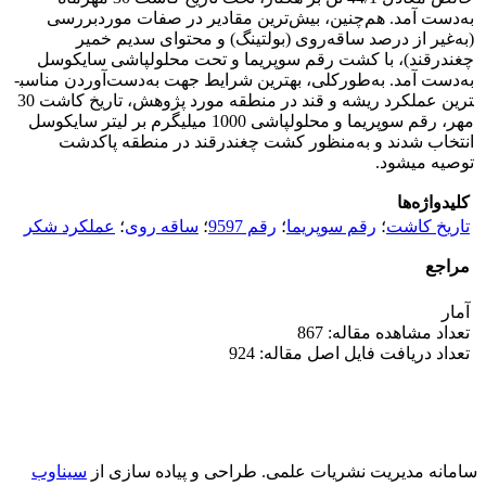
به‌دست آمد. هم‌چنین، بیش‌ترین مقادیر در صفات موردبررسی
(به‌غیر از درصد ساقه‌روی (بولتینگ) و محتوای سدیم خمیر
چغندرقند)، با کشت رقم سوپریما و تحت محلول­پاشی سایکوسل
به‌دست آمد. به‌طورکلی، بهترین شرایط جهت به‌دست‌آوردن مناسب­
ترین عملکرد ریشه و قند در منطقه مورد پژوهش، تاریخ کاشت 30
مهر، رقم سوپریما و محلول­پاشی 1000 میلی­گرم بر لیتر سایکوسل
انتخاب شدند و به‌منظور کشت چغندرقند در منطقه پاکدشت
توصیه می­شود.
کلیدواژه‌ها
تاریخ کاشت
؛
رقم سوپریما
؛
رقم 9597
؛
ساقه‌ روی
؛
عملکرد‌ شکر
مراجع
آمار
تعداد مشاهده مقاله: 867
تعداد دریافت فایل اصل مقاله: 924
سامانه مدیریت نشریات علمی.
طراحی و پیاده سازی از
سیناوب