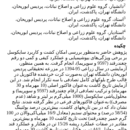
2
دانشیار، گروه علوم زراعی و اصلاح نباتات، پردیس ابوریحان،
دانشگاه تهران، پاکدشت، ایران.
3
استاد، گروه علوم زراعی و اصلاح نباتات، پردیس ابوریحان،
دانشگاه تهران، پاکدشت، ایران.
4
استادیار، گروه علوم زراعی و اصلاح نباتات، پردیس ابوریحان،
دانشگاه تهران، پاکدشت، ایران.
چکیده
پژوهش حاضر به‌منظور بررسی امکان کشت و کاربرد سایکوسل
بر برخی ویژگی‌های بیوشیمیایی و عملکرد کیفی و کمی دو رقم
چغندرقند (9597 و سوپریما)، انجام گرفت. به همین منظور،
آزمایشی در سال زراعی 95-1394 در مزرعه تحقیقاتی پردیس
ابوریحان دانشگاه تهران به‌صورت کرت خردشده فاکتوریل در
قالب طرح بلوک­های کامل تصادفی با سه تکرار انجام شد. در این
آزمایش تاریخ کاشت به‌عنوان فاکتور اصلی (10‌ مهرماه و 30
مهرماه) و ترکیب تصادفی ارقام چغندرقند (9597 و سوپریما) و
محلول‌پاشی سایکوسل (1000 میلی‌گرم بر لیتر و شاهد (عدم
مصرف)) به‌عنوان فاکتورهای فرعی در نظر گرفته شدند. نتایج
نشان داد که در بین تاریخ­های کاشت، بیش‌ترین درصد بولتینگ
(58/54 درصد) و محتوای سدیم (معادل 16/9 میلی‌اکی‌والان در 100
گرم خمیر چغندرقند) تحت تاریخ کاشت 10 مهرماه و بیش‌ترین
مقادیر در صفات عملکرد ریشه 15/26 تن در هکتار و عملکرد قند
خالص معادل 44/1 تن بر هکتار، تحت تاریخ کاشت 30 مهرماه