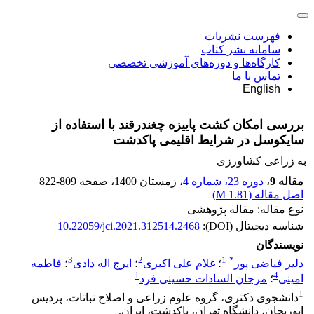
فهرست نشریات
سامانه نشر کتاب
کارگاه‌ها و دوره‌های آموزشی تخصصی
تماس با ما
English
بررسی امکان کشت‌ پاییزه چغندرقند با استفاده از
سایکوسل در شرایط اقلیمی پاکدشت
به زراعی کشاورزی
مقاله 9
،
دوره 23، شماره 4
، زمستان 1400
، صفحه
822-809
اصل مقاله (
1.81 M
)
نوع مقاله: مقاله پژوهشی
شناسه دیجیتال (DOI):
10.22059/jci.2021.312514.2468
نویسندگان
3
2
1
*
دلیر فیاضی پور
؛
غلام علی اکبری
؛
ایرج اله دادی
؛
فاطمه
1
4
امینی
؛
مرجان السادات حسینی فرد
1
دانشجوی دکتری، گروه علوم زراعی و اصلاح نباتات، پردیس
ابوریحان، دانشگاه تهران، پاکدشت، ایران.