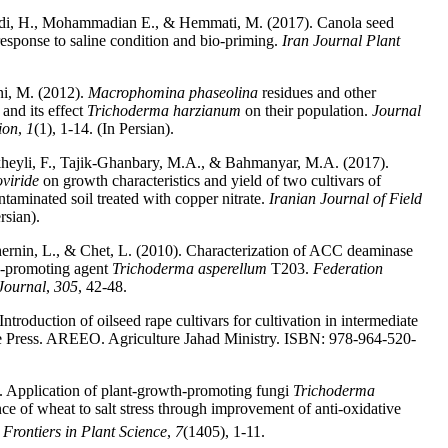
di, H., Mohammadian E., & Hemmati, M. (2017). Canola seed
esponse to saline condition and bio-priming.
Iran Journal Plant
ani, M. (2012).
Macrophomina phaseolina
residues and other
and its effect
Trichoderma harzianum
on their population.
Journal
ion
,
1
(1), 1-14. (In Persian).
heyli, F., Tajik-Ghanbary, M.A., & Bahmanyar, M.A. (2017).
viride
on growth characteristics and yield of two cultivars of
ntaminated soil treated with copper nitrate.
Iranian Journal of Field
rsian).
hernin, L., & Chet, L. (2010). Characterization of ACC deaminase
h-promoting agent
Trichoderma asperellum
T203.
Federation
Journal
,
305
, 42-48.
roduction of oilseed rape cultivars for cultivation in intermediate
ure Press. AREEO. Agriculture Jahad Ministry. ISBN: 978-964-520-
. Application of plant-growth-promoting fungi
Trichoderma
ce of wheat to salt stress through improvement of anti-oxidative
.
Frontiers in Plant Science
,
7
(1405), 1-11.