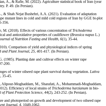
 A., & Rafie, M. (2022). Agriculture statistical book of Iran (year
y. P. 49. (In Persian).
, & Shah Nejat Bushehri, A.A. (2021). Evaluation of adaptation
rape mutant lines in cold and mild cold regions of Iran by GGE bi-plot
5-356.
, M. (2018). Effects of various concentration of
Trichoderma
al and antioxidative properties of cauliflower (
Brassica napus
L.)
ournal of Nutrition Fasting and Health
,
6
(1), 35-44.
2010). Comparison of yield and physiological indices of spring
d and Plant Journal
,
25
, 401-417. (In Persian).
. (1985). Planting date and cultivar effects on winter rape
97-200.
nges of winter oilseed rape plant survival during vegetation.
Lativa
3
, 35-45.
M., Alipour-Moghaddam, M., Sharafati, A., Mohammadi-Moghaddam,
12). Efficiency of local strains of
Trichoderma harzianum
in bio-
 of Plant Protection Science
,
44
(2), 243-252. (In Persian).
ature and photoperiod on growth and development of two oilseed rape
ent Journal
,
4
, 1049-1062.