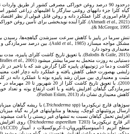
درحدود 90 درصد روغن خوراکی مصرفی کشور از طریق واردات تأمین می­شود (Ahmadi
ارقام امروزی کلزا عملکرد دانه و روغن قابل قبولی از نظر اقتصادی
et al.
(Ahmadi
& McGregor, 1995).
تنش سرما در پاییز با کاهش سرعت سبزشدن گیاهچه‌ها، رسیدن بوته
مشکل مواجه می­سازد (Auld
et al.
, 1985). بین درصد سرمازدگی
معنی­داری وجود دارد
(Balodis & Gaile, 2015). با تعویق تاریخ کاشت کلزای پایی
دست­یابی به روزت متحمل به سرما بیشتر می­شود (Miralles
et al.
کاشت و دما در ژنوتیپ­های پاییزه کلزا گزارش شد که با تاخیر در 
مثبت و معنی­داری بین میزان رشد پاییزه بوته با عملکرد دانه در کلزا
2010). با تعویق تاریخ کاش
سرمازدگی گیاهان افزایش یافته و با افت ارتفاع بوته و تعداد خو
کاهش معنی­داری نشان داد (Pasban Eslam, 2013).
سوژهای قارچ تریکودرما (
Trichoderma
spp.) با ریشه گیاهان میزب
ارسال پروتئین­های کوچک، پپتیدها و متابولیت­های فرار به گیاه میزبان
اثر قارچ تریکودرما (
asperellum
Trichoderma
T203) روی افزا
سطح
مذکور تولید شده و باعث افزایش فتوسنتز در گیاه میزبان می­شود (Viterbo