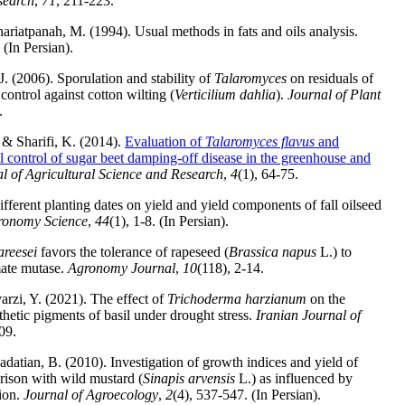
search
,
71
, 211-223.
riatpanah, M. (1994). Usual methods in fats and oils analysis.
(In Persian).
. (2006). Sporulation and stability of
Talaromyces
on residuals of
 control against cotton wilting (
Verticilium dahlia
).
Journal of Plant
.
 & Sharifi, K. (2014).
Evaluation of
Talaromyces flavus
and
l control of sugar beet damping-off disease in the greenhouse and
al of Agricultural Science and Research
,
4
(1), 64-75.
fferent planting dates on yield and yield components of fall oilseed
gronomy Science
,
44
(1), 1-8. (In Persian).
reesei
favors the tolerance of rapeseed (
Brassica napus
L.) to
mate mutase.
Agronomy Journal
,
10
(118), 2-14.
arzi, Y. (2021). The effect of
Trichoderma harzianum
on the
hetic pigments of basil under drought stress.
Iranian Journal of
09.
atian, B. (2010). Investigation of growth indices and yield of
rison with wild mustard (
Sinapis arvensis
L.) as influenced by
tion.
Journal of Agroecology
,
2
(4), 537-547. (In Persian).