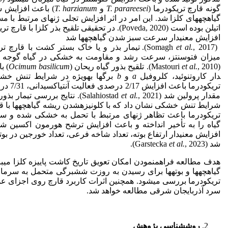
گونه قارچ تریکودرما (
T. parareesei
و
T. harzianum
) باعث افزایش 
گیاهچه­های کلزا شد. این امر در اثر افزایش تجلی ژن­های مرتبط با م
اتیلن بوده است (Poveda, 2020). در تحقیقی تلقیح بذ
افزایش معنی­دار سرعت سبز شدن گیاهچه­ها شد
(Somagh
et al.
, 2017). تیمار بذر و یا خاک بستر کشت با قار
میزان فتوسنتز، سرعت رشد و مقاومت به خشکی در گیاه گوجه ف
(Mastouri
, 2010). تلقیح بذور گیاه ریحان (
et al.
Ocimum basilicum
) با
دار کاروتنوئید، کلروفیل
a
و
b
برگ­ها به­ویژه در شرایط تنش خشک
مقدار پرولین شد (Salahiostad
et al.
, 2021). نتایج بررسی تیمار 
شرایط تنش خشکی نشان داد که با کلونیزه­شدن ریشه گیاهچه­ها با 
تریکودرما باعث تظاهر ژن­های مرتبط با تحمل به خشکی شده و سلو
گیاه را به تأخیر انداخته و باعث افزایش ترشح هورمون اکسین شد.
افزایش معنی­دار ارتفاع بوته، تعداد شاخه فرعی، تعداد خورجین در بوته
شد (Garstecka
, 2023).
et al.
هدف مطالعه فراهم­نمودن امکان تعویق تاریخ کاشت پاییزه کلزا می­
گیاهچه­ها و بوته­ها برای رسیدن به روزت شش­برگی متحمل به سرما در
تریکودرما بررسی می­شود. همچنین اثرات کاربرد قارچ روی اجزای عمل
سرد آذربایجان شرقی مطالعه خواهد شد.
روش
شناسی پژوهش