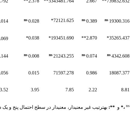
792**
2.378**
3343481.764**
2.667
739832.632**
ns
ns
ns
72121.625*
.014
0.028
0.389
19300.316
0.038*
193451.690*
2.870**
35265.437*
.069
ns
ns
ns
ns
.144
0.008
21243.255
0.074
4342.608
.056
0.015
71597.278
0.986
18087.377
3.52
3.95
7.85
2.22
8.81
ns
،
*
و
**
:
به­ترتیب غیر معنی­دار، معنی­دار در سطح احتمال پنج و ی