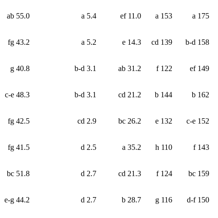
55.0 ab
5.4 a
11.0 ef
153 a
175 a
43.2 fg
5.2 a
14.3 e
139 cd
158 b-d
40.8 g
3.1 b-d
31.2 ab
122 f
149 ef
48.3 c-e
3.1 b-d
21.2 cd
144 b
162 b
42.5 fg
2.9 cd
26.2 bc
132 e
152 c-e
41.5 fg
2.5 d
35.2 a
110 h
143 f
51.8 bc
2.7 d
21.3 cd
124 f
159 bc
44.2 e-g
2.7 d
28.7 b
116 g
150 d-f