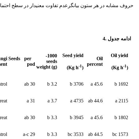
حروف مشابه در هر ستون بیان­گرعدم تفاوت معنی­دار در سطح احتما
ادامه جدول .4
Seed yield
Oil yield
1000-
ngi
Seeds per
Oil
seeds
ment
pod
percent
-1
-1
weight (g)
)
(Kg h
)
(Kg h
trol
30 ab
3.2 b
3706 b
45.6 a
1692 b
reat.
31 a
3.7 a
4735 a
44.6 ab
2115 a
reat.
30 ab
3.3 b
3945 b
45.6 a
1802 b
trol
29 a-c
3.3 b
3533 bc
44.5 ab
1573 bc