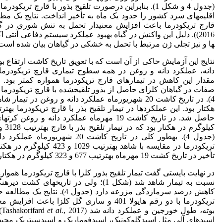
(جدول 4 و شکل 1). بنابراین درصورت تلقیح بذور با قارچ تری
اقلیم­های سرد کشور را حدود یک ماه به تأخیر انداخت. نتایج یک مطال
قارچ تریکودرما باعث افزایش معنی­دار تحمل به تنش شوری در گیاه
2016)). دلیل این واکنش در گیاه بهبود عملکرد سیستم دفاعی آنتی 
ها و نیز تجلی ژن مرتبط با تحمل به خشکی در گیاهان بیان شده است
نتایج این آزمایش حاکی از آن است که با تعویق تاریخ کاشت ارتفاع بو
دانه، عملکرد دانه و روغن در همه سطوح تیماری قارچ تریکودرما 
مقدار این کاهش در تیمار­های قارچ تریکودرما همواره کمتر بود. 
صفات در گیاهان کلزای حاصل از بذور تلقیح­شده با قارچ تریکودرما ب
(جدول 4). به­طور کلی در تاریخ کاشت 0
تریکودرما در مقایسه با شاهد به­
تأخیر در تاریخ کشت 19 مهرماه به­ترتیب 677 و 323 کیلوگرم در هکتار به­دست آمد.
در نهایت بایستی گفت تیمار تلقیح بذور کلزا با قارچ تریکودرما هموار
نسبت به تیمار شاهد شد (شکل 1)؛ ولی در تاریخ­
کاهش درصد سرمازدگی مزرعه دارد (
تریکودرما با دو رقم هایولا 401 و ساری گل کلزا با
بوته، طول خورجین و عملکرد دانه شد (Tashakorifard
et al.
,
اسیدهای آلی مثل اسیدگلوکونیک، اسیدفوماریک و اسیدسیتریک مح