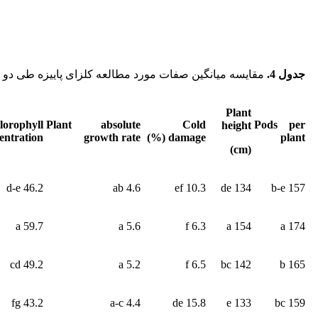
جدول 4
.
مقایسه میانگین صفات مورد مطالعه کلزای پاییزه طی دو سال زراع
Plant
lorophyll
Plant absolute
Cold
Pods per
height
entration
growth rate
damage (%)
plant
(cm)
46.2 d-e
4.6 ab
10.3 ef
134 de
157 b-e
59.7 a
5.6 a
6.3 f
154 a
174 a
49.2 cd
5.2 a
6.5 f
142 bc
165 b
43.2 fg
4.4 a-c
15.8 de
133 e
159 bc