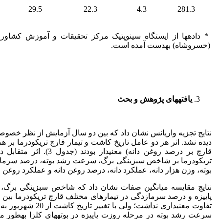
29.5
22.3
4.3
281.3
* داده­ها از ایستگاه سینوپتیک مرکز تحقیقات و آموزش کشاور
(خسروشاه) به­دست آمده است.
یافته­های پژوهش و بحث
نتایج تجزیه واریانس نشان داد که بین دو سال آزمایش از نظر خصوص
دیده نشد. اثر هر دو عامل تاریخ کاشت و تیمار قارچ تریکودرما بر 
قارچ بر درصد روغن دانه) معنی
تریکودرما بر شاخص سبزینگی برگ، سرعت رشد بوته، درصد سرمازدگ
بوته، وزن هزار دانه، عملکرد دانه، درصد روغن دانه و عملکرد روغن معنی
نتایج مقایسه میانگین صفات نشان داد که شاخص سبزینگی برگ،
سرعت رشد بوته در مرحله روزت پاییزه در بوته­های کلزا به­طور