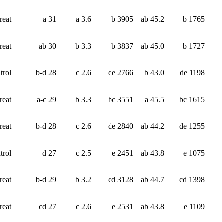
reat.
31 a
3.6 a
3905 b
45.2 ab
1765 b
reat.
30 ab
3.3 b
3837 b
45.0 ab
1727 b
trol
28 b-d
2.6 c
2766 de
43.0 b
1198 de
reat.
29 a-c
3.3 b
3551 bc
45.5 a
1615 bc
reat.
28 b-d
2.6 c
2840 de
44.2 ab
1255 de
trol
27 d
2.5 c
2451 e
43.8 ab
1075 e
reat.
29 b-d
3.2 b
3128 cd
44.7 ab
1398 cd
reat.
27 cd
2.6 c
2531 e
43.8 ab
1109 e