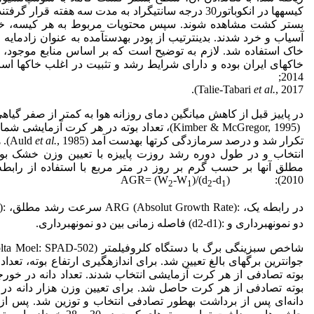
کیسه­ها در انکوباتور30 درجه سانتی­گراد به مدت سه هفته 
بستر کشت مشاهده شوند. سپس محتویات مربوط به هر کیسه، خا
آسیاب و خرد شدند. بدین­ترتیب از پودر به­دست­آمده به عنوان زادمای
خاک استفاده شد. لازم به توضیح است که بر اساس منابع موجود، 
خاک­های ایران بوده و دارای شرایط رشد و تثبیت در اغلب خاک­ها است (i
2014;
Talie-Tabari
et al.
, 2017).
در پاییز قبل از کاهش میانگین دمای روزانه هوا به کمتر از صفر گیاه
(Kimber & McGregor, 1995)، تعداد بوته در هر کرت
تکرار شد و درصد سرمازدگی کرت­ها به­دست آمد (Auld
et al.
انتخاب و در طول دوره رشد روزت پاییزه با تعیین وزن خشک بو
مطلق آنها بر حسب گرم بر روز در متر مربع با استفاده از رابطه یک مح
-W
)/(d
-d
)
2010): AGR= (W
2
1
2
1
در رابطه یک، :ARG (Absolut Growth Rate) سرعت رشد مطلق، :(W
دو نمونه­برداری و :(d2-d1) فاصله زمانی بین دو نمونه­برداری.
دانه‌ای پس از برداشت به­طور تصادفی انتخاب و توزین شد. پس از