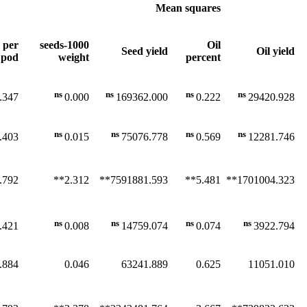
Mean squares
per
1000-seeds
Oil
Seed yield
Oil yield
pod
weight
percent
ns
ns
ns
ns
.347
0.000
169362.000
0.222
29420.928
ns
ns
ns
ns
.403
0.015
75076.778
0.569
12281.746
792**
2.312**
7591881.593**
5.481**
1701004.323**
ns
ns
ns
ns
.421
0.008
14759.074
0.074
3922.794
.884
0.046
63241.889
0.625
11051.010