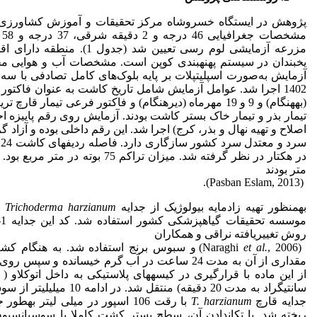
پژوهش در ایستگاه خسروشاه مرکز تحقیقات و آموزش کشاورزی و 
مش
مزرعه آزمایشی لوم رسی تعیین شد
(به­هنگام) و 9 و 19 مهرماه (دیر­هنگام) و فاکتور فرعی تیمار
تیمار بذر و تیمار خاک بستر کاشت بودند. آزمایش روی رقم پاییزه 
اصلاح و تهیه نهال و بذر، کرج) اجرا شد. این رقم داخلی بوده و آزاد گ
س
در هکتار در نظر گرفته شد. میزان تراکم
متر بودند
(Pasban Eslam, 2013).
به­منظور تهیه زادمایه بیولوژیک از جدایه
Trichoderma harzianum
نگ
روش تغییریافته نراقی و همکاران
(Naraghi
et al.
, 2006) و سبوس برنج استفاده شد. به هنگا
سانتی­گراد به مدت 20 دقیقه) م
جدایه قارچ
T. harzianum
با رقت 106 اسپور در میلی لیتر به
ریخته شد. با تکان­دادن آن، سطح بستر کشت کاملا با سوسپانس