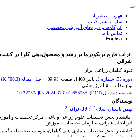
فهرست نشریات
سامانه نشر کتاب
کارگاه‌ها و دوره‌های آموزشی تخصصی
تماس با ما
English
اثرات قارچ تریکودرما بر رشد و محصول‌دهی کلزا در کشت دی
شرقی
علوم گیاهان زراعی ایران
دوره 55، شماره 3
، پاییز 1403
، صفحه
89-98
اصل مقاله (
780.3 K
)
نوع مقاله: مقاله پژوهشی
شناسه دیجیتال (DOI):
10.22059/ijfcs.2024.373101.655065
نویسندگان
2
1
*
بهمن پاسبان اسلام
؛
لاله نراقی
1
دانشیار بخش تحقیقات علوم زراعی و باغی، مرکز تحقیقات و آموز
آذربایجان شرقی، سازمان تحقیقات، آموزش
2
دانشیار بخش تحقیقات بیماری های گیاهان، موسسه تحقیقات گیاه
آموزش و ترویج کشاورزی، تهران، ایران