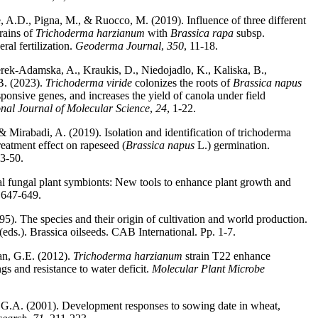
e, A.D., Pigna, M., & Ruocco, M. (2019). Influence of three different
trains of
Trichoderma harzianum
with
Brassica rapa
subsp.
ral fertilization.
Geoderma Journal
,
350
, 11-18.
rek-Adamska, A., Kraukis, D., Niedojadlo, K., Kaliska, B.,
B. (2023).
Trichoderma viride
colonizes the roots of
Brassica napus
esponsive genes, and increases the yield of canola under field
onal Journal of Molecular Science
,
24
, 1-22.
 Mirabadi, A. (2019). Isolation and identification of trichoderma
reatment effect on rapeseed (
Brassica napus
L.) germination.
43-50.
l fungal plant symbionts: New tools to enhance plant growth and
 647-649.
). The species and their origin of cultivation and world production.
eds.). Brassica oilseeds. CAB International. Pp. 1-7.
an, G.E. (2012).
Trichoderma harzianum
strain T22 enhance
gs and resistance to water deficit.
Molecular Plant Microbe
r, G.A. (2001). Development responses to sowing date in wheat,