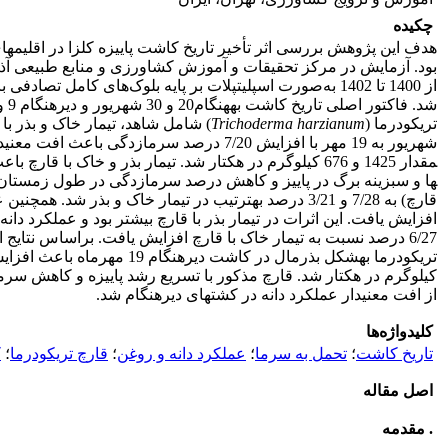
چکیده
هدف این پژوهش بررسی اثر تأخیر تاریخ کاشت پاییزه کلزا در اقلیم­های
بود. آزمایش در مرکز تحقیقات و آموزش کشاورزی و منابع طبیعی آ
از 1400 تا 1402 به‌صورت اسپلیت­پلات بر پایه بلوک‌های کامل ت
تریکودرما (
Trichoderma harzianum
شهریور به 19 مهر با افزایش 7/20 درصد سرمازدگی باع
مقدار 1425 و 676 کیلوگرم در هکتار شد. تیمار بذر و خاک با ق
قارچ) به 7/28 و 3/21 درصد به­ترتیب در تیمار خاک و بذر شد.
6/27 درصد نسبت به تیمار خاک با قارچ افزایش یافت. براساس نتایج 
کیلوگرم در هکتار شد. قارچ مذکور با تسریع رشد پاییزه و کاهش سرم
از افت معنی­دار عملکرد دانه در کشت­های دیرهنگام شد.
کلیدواژه‌ها
تاریخ کاشت
؛
تحمل به سرما
؛
عملکرد دانه و روغن
؛
قارچ تریکودرما
؛
ک
اصل مقاله
. مقدمه