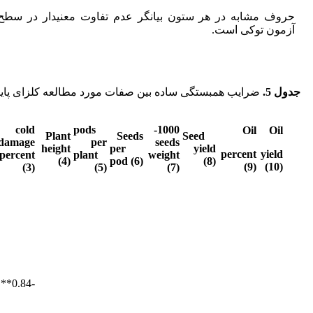
حروف مشابه در هر ستون بیان­گر عدم تفاوت معنی­دار در سطح 
آزمون توکی است.
جدول 5.
ضرایب همبستگی ساده بین صفات مورد مطالعه کلزای پایی
cold
pods
1000-
Oil
Oil
Plant
Seeds
Seed
damage
per
seeds
height
per
yield
percent
yield
percent
plant
weight
(4)
pod (6)
(8)
(9)
(10)
(3)
(5)
(7)
-0.84**