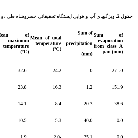
جدول 2
.
ویژگی­های آب و هوایی ایستگاه تحقیقاتی خسروشاه طی دو سال زرا
Sum of
Mean of
Sum of
Mean of total
maximum
evaporation
temperature
precipitation
temperature
from class A
(°C)
(°C)
pan (mm)
(mm)
32.6
24.2
0
271.0
23.8
16.3
1.2
151.9
14.1
8.4
20.3
38.6
10.5
5.3
40.0
0.0
1.9
-2.0
25.1
0.0