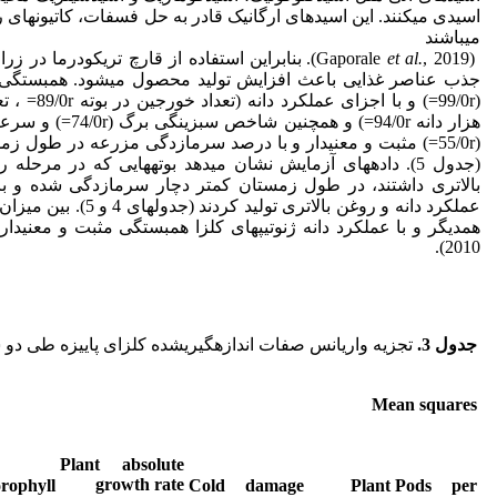
اسیدی می­کنند. این اسیدهای ارگانیک قادر به حل فسفات، کاتیون­های
می­باشند
(Gaporale
et al.
, 2019). بنابراین استفاده از قارچ تریکودرما د
جذب عناصر غذایی باعث افزایش تولید محصول می­شود. همبستگی بی
هزار دانه 94/0r=) و 
(جدول 5). داده­های آزمایش نشان می­دهد بوته­هایی که در مرح
بالاتری داشتند، در طول زمستان کمتر دچار سرمازدگی شده و با 
عملکرد دانه و روغن بالاتری
همدیگر و با عملکرد دانه ژنوتیپ­های کلزا همبستگی مثبت و معنی­دار
2010).
جدول 3
.
تجزیه واریانس صفات اندازه­گیری­شده کلزای پاییزه طی دو سال زراع
Mean squares
Plant absolute
growth rate
rophyll
Cold damage
Plant
Pods per