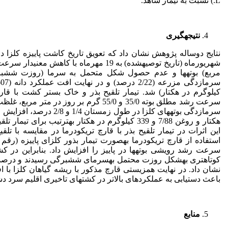
L.) نسبت به تیمار شاهد.
نتیجه­گیری
مربع) بوته­ها و عدم حصول شکل متحمل به سرما (روزت شش­برگ
کیلوگرم در هکتار) شد. تیمار تلقیح بذر و خاک بستر کشت با قارچ
هکتار و روغن 7/88 و 339 کیلوگرم در هکتار به­ترتیب برا
این اثرات در تیمار تلقیح بذر با قارچ تریکودرما در مقایسه با تلقی
استفاده از قارچ تریکودرما به­صورت تیمار بذور کلزای پاییزه (رقم
سرعت رشد رویشی بوته­ها در پاییز را افزایش داد. بنابراین در کش
کوتاه­تری به­شکل روزت محتمل به­سرمای شش­برگی رسیدند و درصد 
نشان داد. در نهایت همزیستی قارچ مذکور با ریشه گیاهان کلزا با ا
باعث دست­یابی به عملکرد­های بالاتر در کشت­های تاخیری اقلیم سرد د
منابع