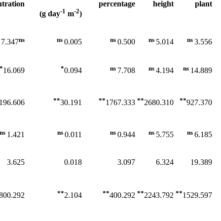
tration
percentage
height
plant
-1
-2
)
m
(g day
ns
ns
ns
ns
ns
7.347
0.005
0.500
5.014
3.556
*
*
ns
ns
ns
16.069
0.094
7.708
4.194
14.889
**
**
**
**
196.606
30.191
1767.333
2680.310
927.370
ns
ns
ns
ns
ns
1.421
0.011
0.944
5.755
6.185
3.625
0.018
3.097
6.324
19.389
**
**
**
**
800.292
2.104
400.292
2243.792
1529.597