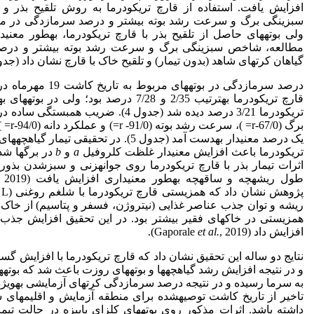
افزایش یافت. استفاده از قارچ تریکودرما به روش تلقیح بذر
سبزینگی برگ و سرعت رشد بوته بیشتر و درصد سرمازدگی در مقای
ولی بوته­های حاصل از تلقیح بذر با قارچ تریکودرما، به­طور معنی
مطالعه، شاخص سبزینگی برگ و سرعت رشد بوته بیشتر و درصد
گیاهان کرت­های شاهد (بدون تیمار) و تلقیح خاک با قارچ نشان داد (جدول 
درصد سرمازدگی در بوته­
قارچ تریکودرما به­ترتیب 2/35 و 7/28 درصد بود؛ 
تریکودرما 3/21 درصد دیده شد (جدول 4).
یک درصد معنی­دار به­دست آمد (جدول 5). در تحقیقی تیمار گیاهچه­های گل کلم (
تریکودرما باعث افزایش معنی­دار غلظت کلروفیل
a
و
b
در برگ­ها شد (hari
اثرات تیمار بذر با قارچ تریکودرما روی جوانه­زنی و سبز­شدن بذور
طول ریشه­چه و ساقه­چه به­طور معنی­داری افزایش یافت (Ghasemialitappeh
پژوهش نشان داد که همزیستی قارچ تریکودرما با شلغم روغنی (
ریشه و توان جذب عناصر غذایی (نیتروژن، فسفر و پتاسیم) از خاک 
همزیستی در خاک­های فقیر بیشتر بود. در این تحقیق افزایش جذب ع
افزایش داد (Gaporale
, 2019).
et al.
نتایج دو ساله این تحقیق نشان داد که قارچ تریکودرما با افزایش 
و در نتیجه افزایش رشد گیاهچه­ها و بوته­های روزت باعث شد که بوته­
تاخیر از تاریخ کاشت توصیه­شده برای منطقه آزمایش و اقلیم­های 
داشته باشد. اثرات مذکور روی بوته­های کلزای پاییزه در حالت تیما