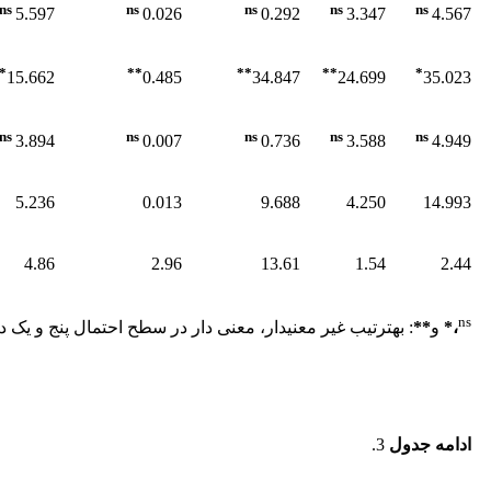
ns
ns
ns
ns
ns
5.597
0.026
0.292
3.347
4.567
*
**
**
**
*
15.662
0.485
34.847
24.699
35.023
ns
ns
ns
ns
ns
3.894
0.007
0.736
3.588
4.949
5.236
0.013
9.688
4.250
14.993
4.86
2.96
13.61
1.54
2.44
ns
،
*
و
**
: به­ترتیب غیر معنی­دار، معنی دار در سطح احتمال پنج و ی
ادامه جدول
3.