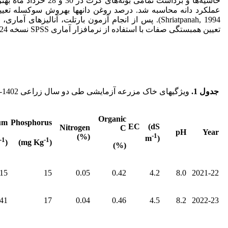
حاشیه‌ها و برداشت تمامی بوت
Shriatpanah, 1994). پس از انجام آزمون بارتلت، آنالیز­های
تعیین همبستگی صفات با استفاده از نرم­افزار آماری SPSS نسخه 24 صورت گرفت.
جدول 1
.
ویژگی­های خاک مزرعه آزمایشی طی دو سال زراعی 1402-1400.
Organic
um
Phosphorus
EC (dS
Nitrogen
C
pH
Year
-1
(%)
m
)
-1
-1
(mg Kg
)
(mg Kg
(%)
15
15
0.05
0.42
4.2
8.0
2021-22
41
17
0.04
0.46
4.5
8.2
2022-23