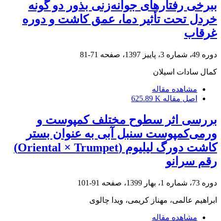
ببرخی رفتارهای جوانه‌زنی بذور دو گونه
خردل تحت تأثیر دما، عمق کاشت و دوره
غرقاب
دوره 49، شماره 3، پاییز 1397، صفحه
71-81
کمال سادات اسیلان
مشاهده مقاله
اصل مقاله
625.89 K
بررسی اثر سطوح مختلف کمپوست و
ورمی‌کمپوست سنبل آبی به عنوان بستر
کاشت دورگ لیلیوم (Oriental × Trumpet)
رقم سرانو
دوره 73، شماره 1، بهار 1399، صفحه
91-101
ابراهیم عالمی، مهناز کریمی، ویدا چالوی
مشاهده مقاله