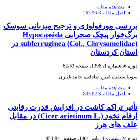
مشاهده مقاله
اصل مقاله
263.96 K
بررسی مورفولوژی و ترجیح میزبانی سوسک
برگ‌خوار پیچک صحرایی Hypocassida
subferruginea (Col., Chrysomelidae) در
استان کردستان
دوره 6، شماره 1، 1396، صفحه
53-62
سونیا سیفی، امین صادقی، حامد غباری
مشاهده مقاله
اصل مقاله
803.02 K
تأثیر تراکم کاشت در افزایش قدرت رقابتی
ارقام نخود (.Cicer arietinum L) در مقابل
علف های هرز
دوره 24، شماره 3، پاییز 1401، صفحه
841-853