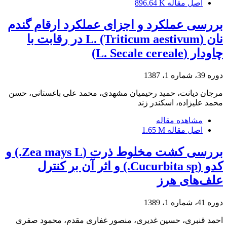
اصل مقاله
896.64 K
بررسی عملکرد و اجزای عملکرد ارقام گندم
نان (L. (Triticum aestivum در رقابت با
چاودار (L. Secale cereale)
دوره 39، شماره 1، 1387
مرجان دیانت، حمید رحیمیان مشهدی، محمد علی باغستانی، حسن
محمد علیزاده، اسکندر زند
مشاهده مقاله
اصل مقاله
1.65 M
بررسی کشت مخلوط ذرت (Zea mays L.) و
کدو (Cucurbita sp.) و اثر آن بر کنترل
علف‌های هرز
دوره 41، شماره 1، 1389
احمد قنبری، حسین غدیری، منصور غفاری مقدم، محمود صفری