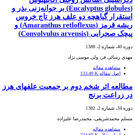
(Eucalyptus globules) بر جوانه‌زنی بذر و
استقرار گیاهچه دو علف هرز تاج خروس
ریشه قرمز (Amaranthus retloflexus) و
پیچک صحرایی (Convolvulus arvensis)
دوره 40، شماره 2، 1388
مهدی رسائی فر، ولی موسی نژاد
مشاهده مقاله
اصل مقاله
133.49 K
مطالعه اثر شخم دوم بر جمعیت علفهای هرز
در زراعت برنج
دوره 34، شماره 2، 1382
مسلم محمدشریفی، محمدرضا علیزاده
مشاهده مقاله
اصل مقاله
224.69 K