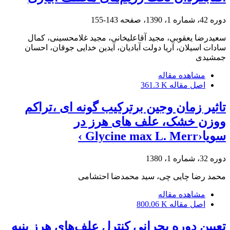
دوره 42، شماره 1، 1390، صفحه
143-155
سعیدرضا یعقوبی، مجید آقاعلیخانی، مجید غلامحسینی، کمال
سادات اسیلان، آریا دولت آبادیان، آیدین خدایی جوقان، احسان
جمشیدی
مشاهده مقاله
اصل مقاله
361.3 K
تاثیر زمان وجین برترکیب گونه ای ،تراکم
ووزن خشک، علف های هرز در
سویا‹Glycine max L. Merr ›
دوره 32، شماره 1، 1380
محمد رضا چایی چی، سید محمدضا احتشامی
مشاهده مقاله
اصل مقاله
800.06 K
تعیین دوره بحرانی کنترل علف‌های هرز پنبه