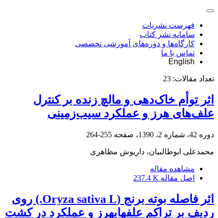
فهرست نشریات
سامانه نشر کتاب
کارگاه‌ها و دوره‌های آموزشی تخصصی
تماس با ما
English
تعداد مقالات:
23
اثر توأم خاک‌دهی و مالچ زنده بر کنترل
علف‌های هرز و عملکرد سیب‌زمینی
دوره 42، شماره 2، 1390، صفحه
255-264
محمدعلی ابوطالبیان، داریوش مظاهری
مشاهده مقاله
اصل مقاله
237.4 K
اثر فاصله بوته برنج (Oryza sativa L.) روی
ردیف بر تراکم علفهای‏هرز و عملکرد در کشت