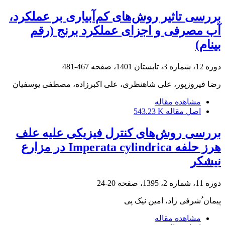
بررسی تاثیر روش‌های کم‌آبیاری بر عملکرد،
آب مصرفی و اجزای عملکرد برنج (رقم
بینام)
دوره 12، شماره 3، تابستان 1401، صفحه
467-481
رضا فیروزپور، علی شاهنظری، علی اکبرزاده، مصطفی یوسفیان
مشاهده مقاله
اصل مقاله
543.23 K
بررسی روش‌های کنترل فیزیکی علیه علف
هرز حلفه Imperata cylindrica در مزارع
نیشکر
دوره 11، شماره 2، 1395، صفحه
20-24
پیمان ُشرفی زاد، امین نیک پی
مشاهده مقاله