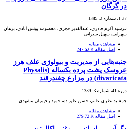
در گرگان
1-37، شماره 2، 1385
فرشید اکرم قادری، عبدالقدیر قجری، معصومه یونس آبادی، برهان
سهرابی، سهیل سیرانی
مشاهده مقاله
اصل مقاله
247.62 K
جنبه‌هایی از مدیریت و بیولوژی علف هرز
عروسک پشت پرده یکساله (Physalis
divaricata) در مزارع چغندرقند
دوره 41، شماره 3، 1389
جمشید نظری عالم، حسن علیزاده، حمید رحیمیان مشهدی
مشاهده مقاله
اصل مقاله
279.72 K
دگرآسیبی اسانس روغنی اکالیپتوس