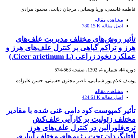
فاطمه قاسمی، وریا ویسانی، مرجان دیانت، محمود مرادی
مشاهده مقاله
اصل مقاله
780.15 K
تأثیر روش‌های مختلف مدیریت علف‌های
‌هرز و تراکم گیاهی بر کنترل علف‌های هرز و
عملکرد نخود زراعی (Cicer arietinum L.)
دوره 44، شماره 4، 1392، صفحه
563-574
یوسف غلام پور شمامی، ناصر مجنون حسینی، حسن علیزاده
مشاهده مقاله
اصل مقاله
424.61 K
تأثیر کمپوست کود دامی غنی شده با مقادیر
مختلف زئولیت بر کارآیی علف‌کش
تری‌فلورالین در کنترل علف‌های هرز
آفتابگردان تحت رژیم‌های مختلف آبیاری