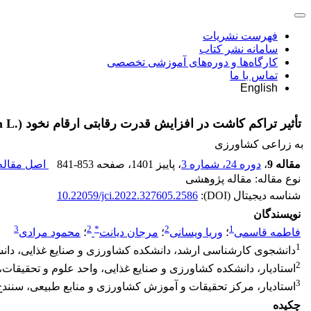
فهرست نشریات
سامانه نشر کتاب
کارگاه‌ها و دوره‌های آموزشی تخصصی
تماس با ما
English
تأثیر تراکم کاشت در افزایش قدرت رقابتی ارقام نخود (.Cicer arietinum L) در مقابل علف های هرز
به زراعی کشاورزی
مقاله 9
،
دوره 24، شماره 3
، پاییز 1401
، صفحه
841-853
اصل مقاله 
نوع مقاله: مقاله پژوهشی
شناسه دیجیتال (DOI):
10.22059/jci.2022.327605.2586
نویسندگان
3
2
*
2
1
فاطمه قاسمی
؛
وریا ویسانی
؛
مرجان دیانت
؛
محمود مرادی
1
دانشجوی کارشناسی ارشد، دانشکده کشاورزی و صنایع غذایی، دانشگا
2
استادیار، دانشکده کشاورزی و صنایع غذایی، واحد علوم و تحقیقات، د
3
استادیار، مرکز تحقیقات و آموزش کشاورزی و منابع طبیعی، سنندج،
چکیده