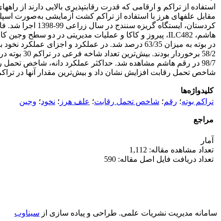
استفاده از تراکم و ارقامی که قدرت رقابت­پذیری بالایی دارند از را
مقابل علف­های هرز با استفاده از تراکم کشت آزمایشی به‌صورت اسپ
هاشم، ILC482، پیروز و کاکا و عملیات مدیریتی در دو س
98/7 در رقم هاشم مشاهده شد. حداکثر عملکرد دانه، شاخص تحمل رق
شاخص تحمل رقابت افزایش نشان داد و بیش‌ترین مقدار آن­ها در تراکم 42 بوته در مترمربع به‌دست آم
کلیدواژه‌ها
تراکم بوته
؛
رقم
؛
شاخص تحمل رقابت
؛
علف هرز
؛
نخود
؛
وجین
مراجع
آمار
تعداد مشاهده مقاله: 1,112
تعداد دریافت فایل اصل مقاله: 590
سامانه مدیریت نشریات علمی.
طراحی و پیاده سازی از
سیناوب