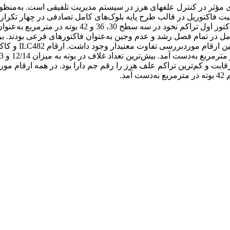
ه­های مؤثر در کنترل علف­های هرز در سیستم مدیریت تلفیقی است. به‌من
لیت فاکتوریل در قالب طرح پایه بلوک‌های کامل تصادفی در چهار تکرا
کردستان، ایستگاه گریزه سنندج در سال زراعی 99-1398 
طح وجین کامل در تمام فصل رشد و عدم وجین به‌عنوان فاکتورهای فرعی بود
ابت و کم‌ترین تراکم علف هرز را رقم جم دارا بود. در همه ارقام موردب
د.