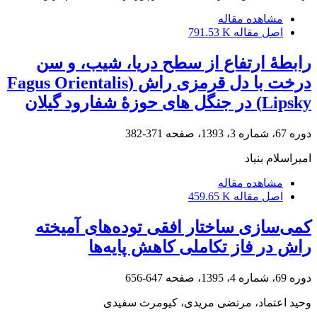
مشاهده مقاله
اصل مقاله
791.53 K
رابطۀ ارتفاع از سطح دریا، شیب، و سن
درخت با دل ‏قرمزی راش (Fagus Orientalis
Lipsky) در جنگل‏ های حوزۀ شفارود گیلان
دوره 67، شماره 3، 1393، صفحه
371-382
امیراسلام بنیاد
مشاهده مقاله
اصل مقاله
459.65 K
کمی‌سازی ساختار افقی توده‌های آمیخته
راش در فاز تکاملی کاهش پایه‌ها
دوره 69، شماره 4، 1395، صفحه
647-656
وحید اعتماد، مرتضی مریدی، کیومرث سفیدی