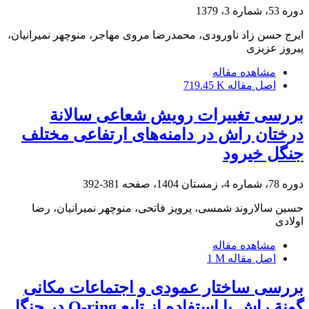
دوره 53، شماره 3، 1379
ایرج حسن زاد ناورودی، محمدرضا مروی مهاجر، منوچهر نمیرانیان،
پیروز عزیزی
مشاهده مقاله
اصل مقاله
719.45 K
بررسی تغییرات رویش شعاعی سالانة
درختان راش در دامنه‌های ارتفاعی مختلف
جنگل خیرود
دوره 78، شماره 4، زمستان 1404، صفحه
381-392
حسین سالاروند شمسی، پرویز فاتحی، منوچهر نمیرانیان، رضا
اولادی
مشاهده مقاله
اصل مقاله
1 M
بررسی ساختار عمودی و اجتماعات مکانی
گونة راش با استفاده از تابع O-ring در جنگل