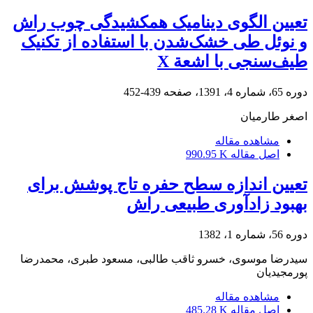
تعیین الگوی دینامیک همکشیدگی چوب راش
و نوئل طی خشک‌شدن با استفاده از تکنیک
طیف‌سنجی با اشعة X
دوره 65، شماره 4، 1391، صفحه
439-452
اصغر طارمیان
مشاهده مقاله
اصل مقاله
990.95 K
تعیین اندازه سطح حفره تاج پوشش برای
بهبود زادآوری طبیعی راش
دوره 56، شماره 1، 1382
سیدرضا موسوی، خسرو ثاقب طالبی، مسعود طبری، محمدرضا
پورمجیدیان
مشاهده مقاله
اصل مقاله
485.28 K