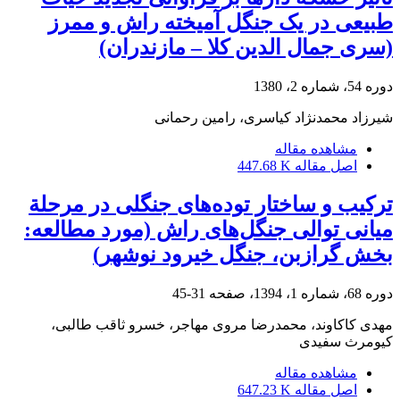
طبیعی در یک جنگل آمیخته راش و ممرز
(سری جمال الدین کلا – مازندران)
دوره 54، شماره 2، 1380
شیرزاد محمدنژاد کیاسری، رامین رحمانی
مشاهده مقاله
اصل مقاله
447.68 K
ترکیب و ساختار توده‌های جنگلی در مرحلة
میانی توالی جنگل‌های راش (مورد مطالعه:
بخش گرازبن، جنگل خیرود نوشهر)
دوره 68، شماره 1، 1394، صفحه
31-45
مهدی کاکاوند، محمدرضا مروی مهاجر، خسرو ثاقب طالبی،
کیومرث سفیدی
مشاهده مقاله
اصل مقاله
647.23 K