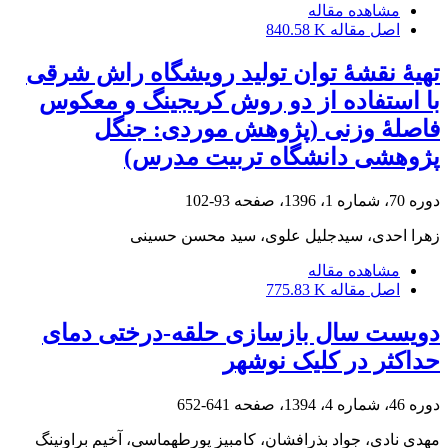
مشاهده مقاله
اصل مقاله
840.58 K
تهیۀ نقشۀ توان تولید رویشگاه راش شرقی
با استفاده از دو روش کریجینگ و معکوس
فاصلۀ وزنی (پژوهش موردی: جنگل
پژوهشی دانشگاه تربیت مدرس)
دوره 70، شماره 1، 1396، صفحه
93-102
زهرا احدی، سیدجلیل علوی، سید محسن حسینی
مشاهده مقاله
اصل مقاله
775.83 K
دویست سال بازسازی حلقه-درختی دمای
حداکثر در کلیک نوشهر
دوره 46، شماره 4، 1394، صفحه
641-652
مهدی نادی، جواد بذرافشان، کامبیز پورطهماسی، آخیم براونینگ