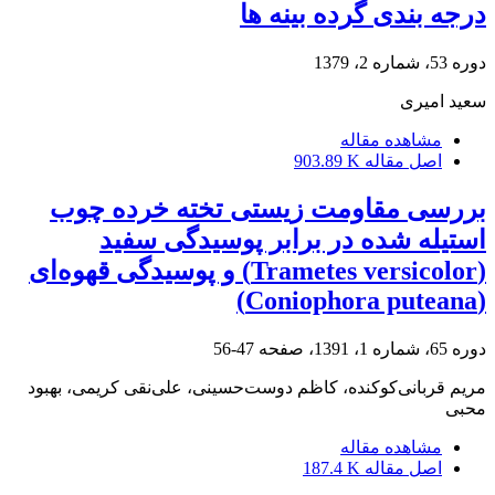
درجه بندی گرده بینه ها
دوره 53، شماره 2، 1379
سعید امیری
مشاهده مقاله
اصل مقاله
903.89 K
بررسی مقاومت زیستی تخته خرده چوب
استیله شده در برابر پوسیدگی سفید
(Trametes versicolor) و پوسیدگی قهوه‌ای
(Coniophora puteana)
دوره 65، شماره 1، 1391، صفحه
47-56
مریم قربانی‌کوکنده، کاظم دوست‌حسینی، علی‌نقی کریمی، بهبود
محبی
مشاهده مقاله
اصل مقاله
187.4 K