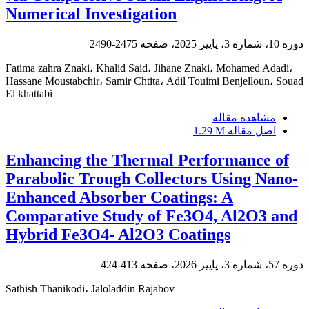
Numerical Investigation
دوره 10، شماره 3، پاییز 2025، صفحه
2475-2490
Fatima zahra Znaki، Khalid Said، Jihane Znaki، Mohamed Adadi،
Hassane Moustabchir، Samir Chtita، Adil Touimi Benjelloun، Souad
El khattabi
مشاهده مقاله
اصل مقاله
1.29 M
Enhancing the Thermal Performance of
Parabolic Trough Collectors Using Nano-
Enhanced Absorber Coatings: A
Comparative Study of Fe3O4, Al2O3 and
Hybrid Fe3O4- Al2O3 Coatings
دوره 57، شماره 3، پاییز 2026، صفحه
413-424
Sathish Thanikodi، Jaloladdin Rajabov