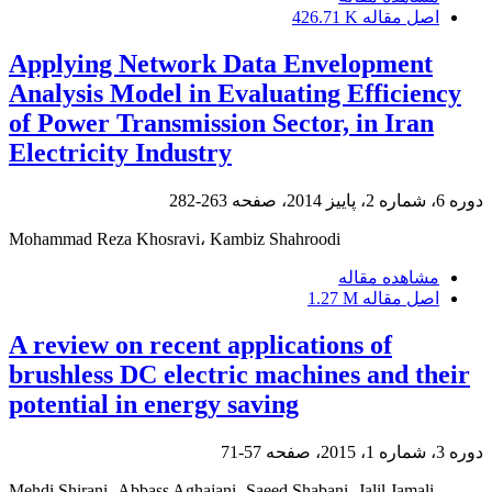
اصل مقاله
426.71 K
Applying Network Data Envelopment
Analysis Model in Evaluating Efficiency
of Power Transmission Sector, in Iran
Electricity Industry
دوره 6، شماره 2، پاییز 2014، صفحه
263-282
Mohammad Reza Khosravi، Kambiz Shahroodi
مشاهده مقاله
اصل مقاله
1.27 M
A review on recent applications of
brushless DC electric machines and their
potential in energy saving
دوره 3، شماره 1، 2015، صفحه
57-71
Mehdi Shirani، Abbass Aghajani، Saeed Shabani، Jalil Jamali