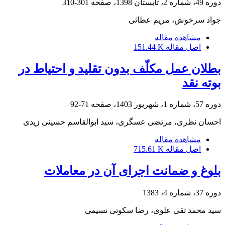
دوره 49، شماره 2، تابستان 1398، صفحه
301-310
جواد سرخوش، مریم عطائی
مشاهده مقاله
اصل مقاله
151.44 K
بطلان عمل مکلّف بدون تقلید و احتیاط در
بوته نقد‏
دوره 57، شماره 1، شهریور 1403، صفحه
71-92
احسان نظری، مرتضی عسگری، سید ابوالقاسم حسینی زیدی
مشاهده مقاله
اصل مقاله
715.61 K
بلوغ و ضمانت اجرای آن در معاملات
دوره 37، شماره 4، 1383
سید محمد تقی علوی، رضا سکوتی نسیمی