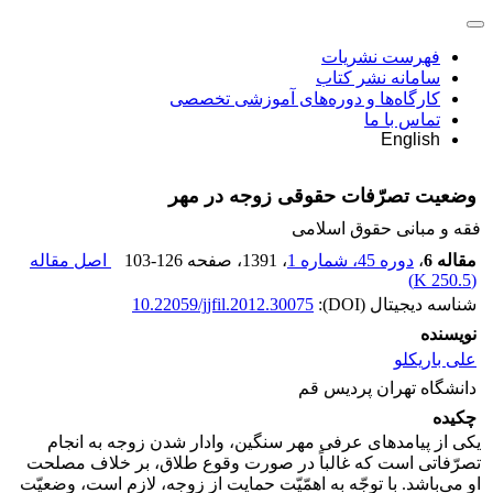
فهرست نشریات
سامانه نشر کتاب
کارگاه‌ها و دوره‌های آموزشی تخصصی
تماس با ما
English
وضعیت تصرّفات حقوقی زوجه در مهر
فقه و مبانی حقوق اسلامی
مقاله 6
،
دوره 45، شماره 1
، 1391
، صفحه
103-126
اصل مقاله
)
250.5 K
(
شناسه دیجیتال (DOI):
10.22059/jjfil.2012.30075
نویسنده
علی باریکلو
دانشگاه تهران پردیس قم
چکیده
یکی از پیامدهای عرفی مهر سنگین، وادار شدن زوجه به انجام
تصرّفاتی است که غالباً در صورت وقوع طلاق، بر خلاف مصلحت
او می‌باشد. با توجّه به اهمّیّت حمایت از زوجه، لازم است، وضعیّت