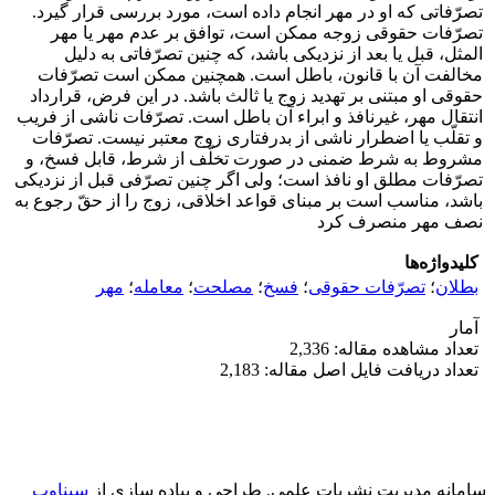
تصرّفاتی که او در مهر انجام داده است، مورد بررسی قرار گیرد.
تصرّفات حقوقی زوجه ممکن است، توافق بر عدم مهر یا مهر
المثل، قبل یا بعد از نزدیکی باشد، که چنین تصرّفاتی به دلیل
مخالفت آن با قانون، باطل است. همچنین ممکن است تصرّفات
حقوقی او مبتنی بر تهدید زوج یا ثالث باشد. در این فرض، قرارداد
انتقال مهر، غیرنافذ و ابراء آن باطل است. تصرّفات ناشی از فریب
و تقلّب یا اضطرار ناشی از بدرفتاری زوج معتبر نیست. تصرّفات
مشروط به شرط ضمنی در صورت تخلّف از شرط، قابل فسخ، و
تصرّفات مطلق او نافذ است؛ ولی اگر چنین تصرّفی قبل از نزدیکی
باشد، مناسب است بر مبنای قواعد اخلاقی، زوج را از حقّ رجوع به
نصف مهر منصرف کرد
کلیدواژه‌ها
بطلان
؛
تصرّفات حقوقی
؛
فسخ
؛
مصلحت
؛
معامله
؛
مهر
آمار
تعداد مشاهده مقاله: 2,336
تعداد دریافت فایل اصل مقاله: 2,183
سامانه مدیریت نشریات علمی.
طراحی و پیاده سازی از
سیناوب