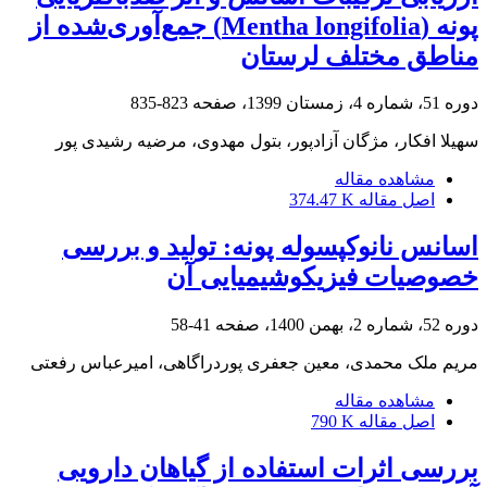
پونه (‏Mentha longifolia‏) جمع‌آوری‌شده از
مناطق ‏مختلف لرستان
دوره 51، شماره 4، زمستان 1399، صفحه
823-835
سهیلا افکار، مژگان آزادپور، بتول مهدوی، مرضیه رشیدی پور
مشاهده مقاله
اصل مقاله
374.47 K
اسانس نانوکپسوله پونه: تولید و بررسی
خصوصیات فیزیکوشیمیایی آن
دوره 52، شماره 2، بهمن 1400، صفحه
41-58
مریم ملک محمدی، معین جعفری پوردراگاهی، امیرعباس رفعتی
مشاهده مقاله
اصل مقاله
790 K
بررسی اثرات استفاده از گیاهان دارویی