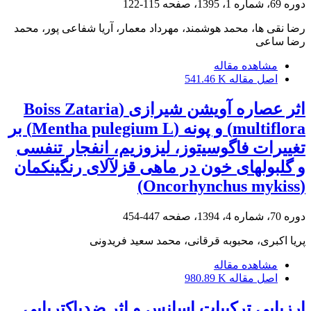
دوره 69، شماره 1، 1395، صفحه
115-122
رضا نقی ها، محمد هوشمند، مهرداد معمار، آریا شفاعی پور، محمد
رضا ساعی
مشاهده مقاله
اصل مقاله
541.46 K
اثر عصاره آویشن شیرازی (Boiss Zataria
multiflora) و پونه (Mentha pulegium L) بر
تغییرات فاگوسیتوز، لیزوزیم، انفجار تنفسی
و گلبولهای خون در ماهی قزلآلای رنگینکمان
(Oncorhynchus mykiss)
دوره 70، شماره 4، 1394، صفحه
447-454
پریا اکبری، محبوبه قرقانی، محمد سعید فریدونی
مشاهده مقاله
اصل مقاله
980.89 K
ارزیابی ترکیبات اسانس و اثر ضد‌باکتریایی