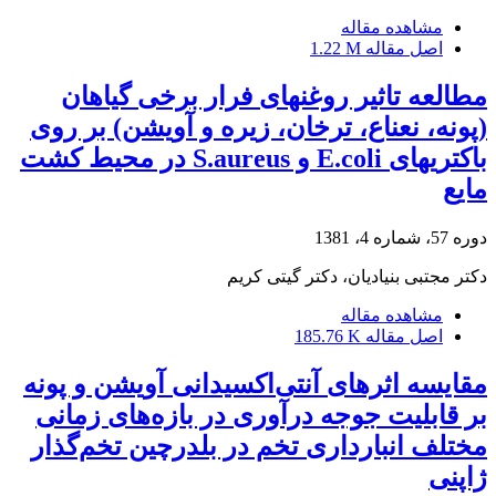
مشاهده مقاله
اصل مقاله
1.22 M
مطالعه تاثیر روغنهای فرار برخی گیاهان
(پونه، نعناع، ترخان، زیره و آویشن) بر روی
باکتریهای E.coli و S.aureus در محیط کشت
مایع
دوره 57، شماره 4، 1381
دکتر مجتبی بنیادیان، دکتر گیتی کریم
مشاهده مقاله
اصل مقاله
185.76 K
مقایسه اثرهای آنتی‌اکسیدانی آویشن و پونه
بر قابلیت جوجه درآوری در بازه‌های زمانی
مختلف انبارداری تخم در بلدرچین تخم‌گذار
ژاپنی