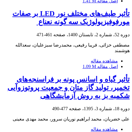
اصل مقاله
1.41 M
تأثیر طیف‌های مختلف نور ‏LED‏ بر صفات
مورفوفیزیولوژیک سه گونه نعناع ‏
دوره 52، شماره 2، تابستان 1400، صفحه
461-471
مصطفی خزائی، فریبا رفیعی، محمدرضا سبزعلیان، سعدالله
هوشمند
مشاهده مقاله
اصل مقاله
1.09 M
تأثیر گیاه و اسانس پونه بر فراسنجه‌های
تخمیر، تولید گاز متان و جمعیت پروتوزوآیی
شکمبه بز به روش آزمایشگاهی
دوره 18، شماره 3، 1395، صفحه
477-490
علی خضریان، محمد ابراهیم نوریان سرور، محمد مهدی معینی
مشاهده مقاله