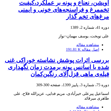
آویشن، نعناع و پونه بر عملکرد،کیفیت
تخم‏مرغ و فراسنجه‌های خونی و ایمنی
مرغ‌های تخم گذار
دوره 41، شماره 2، 1389
علی نوبخت، یوسف مهمان¬نواز
مشاهده مقاله
اصل مقاله
191.81 K
بررسی اثرات پوشش نشاسته خوراکی غنی
شده با اسانس پونه برمدت زمان نگهداری
فیله‌‌ی ماهی قزل‌‌آلای رنگین‌‌کمان
دوره 75، شماره 3، پاییز 1399، صفحه
300-309
اسماعیل پیرعلی خیرآبادی، مریم فدایی، عزیزالله فلاح، علی
طاهری میرقائد
مشاهده مقاله