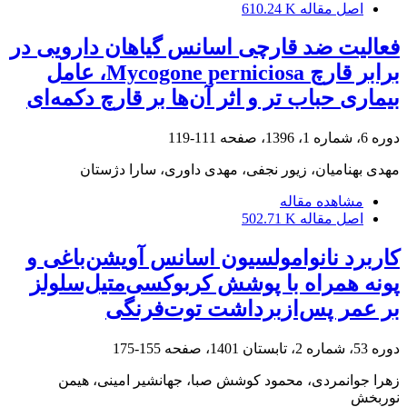
اصل مقاله
610.24 K
فعالیت ضد قارچی اسانس‌ گیاهان دارویی در
برابر قارچ Mycogone perniciosa، عامل
بیماری حباب تر و اثر آن‌ها بر قارچ دکمه‌ای
دوره 6، شماره 1، 1396، صفحه
111-119
مهدی بهنامیان، زیور نجفی، مهدی داوری، سارا دژستان
مشاهده مقاله
اصل مقاله
502.71 K
کاربرد نانو‌امولسیون اسانس آویشن‌باغی و
پونه همراه با پوشش کربوکسی‌متیل‌سلولز
بر عمر پس‌از‌برداشت توت‌فرنگی
دوره 53، شماره 2، تابستان 1401، صفحه
155-175
زهرا جوانمردی، محمود کوشش صبا، جهانشیر امینی، هیمن
نوربخش