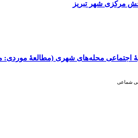
خش مرکزی شهر تبریز
یۀ اجتماعی محله‌های شهری (مطالعۀ موردی: مح
علی شماعی