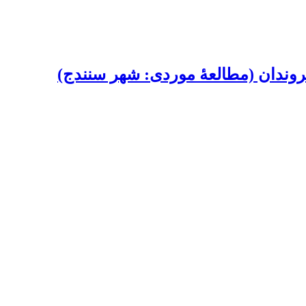
شهروندان (مطالعۀ موردی: شهر سنندج)