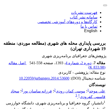
فهرست نشریات
سامانه نشر کتاب
کارگاه‌ها و دوره‌های آموزشی تخصصی
تماس با ما
English
بررسی پایداری محله های شهری (مطالعه موردی: منطقه
19 شهرداری تهران)
پژوهش‌های جغرافیای برنامه‌ریزی شهری
مقاله 7
،
دوره 2، شماره 4
، 1393
، صفحه
541-558
اصل مقاله
)
833.98 K
(
نوع مقاله: پژوهشی - کاربردی
شناسه دیجیتال (DOI):
10.22059/jurbangeo.2014.53600
نویسندگان
2
2
1
علی موحد
؛
موسی کمان رودی
؛
فرزانه ساسان پور
؛
سجاد
3
*
قاسمی کفرودی
1
دانشیار، گروه جغرافیا و برنامه‌ریزی شهری، دانشگاه خوارزمی
2