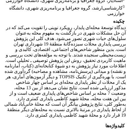
استادیار، گروه جغرافیا و برنامه‌ریزی شهری، دانشگاه خوارزمی
3
کارشناسی‌ارشد، گروه جغرافیا و برنامه‌ریزی شهری، دانشگاه
خوارزمی
چکیده
دیدگاه توسعۀ محله‌ای پایدار، رویکرد نوینی را تقویت می‌کند که در
آن حل مشکلات شهری در بازگشت به مفهوم محله به‌عنوان
سلول‌های حیات شهری تصور می‌شود. هدف کلی این پژوهش
بررسی پایداری محلات سیزده‌گانۀ منطقۀ 19 شهرداری تهران
است. بدین منظور شاخص‌های‌ اجتماعی، اقتصادی، کالبدی و
زیست‌محیطی سنجیده شدند. با توجه به مؤلفه‌های تحت بررسی و
ماهیت کاربردی تحقیق، روش این پژوهش توصیفی ـ تحلیلی است.
اطلاعات مورد نیاز پژوهش به دو شیوۀ کتابخانه‌ای (کتاب، آمارنامه
و نقشه) و میدانی (پرسش‌نامه، مشاهده و مصاحبه) گردآوری شده
است. با بهره‌گیری از تکنیک TOPSIS و دیگر آزمون‌های آماری، هر
یک از محلات از نظر پایداری محله‌ای بر اساس چهار شاخص
مذکور ارزیابی شده است. نتایج نشان می‌دهد از بین 13 محله،
وضعیت 7 محله بر اساس شاخص‌های پایداری ضعیف است و از
بین این هفت محله، محلۀ شهید کاظمی پایداری کمتری دارد.
به‌طور کلی، نتایج پژوهش بیانگر آن است که محلۀ خانی‌آباد شمالی
از لحاظ پایداری در مرتبۀ بالاتری نسبت به محله‌های دیگر منطقۀ
19 قرار دارد و محلۀ شهید کاظمی پایداری کمتری دارد.
کلیدواژه‌ها