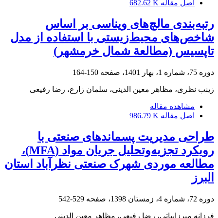
اصل مقاله
682.62 K
رتبه‌بندی مالچ‌های ویناسی بر اساس
شاخص‌های محیط‌زیستی با استفاده از مدل
تاپسیس (مطالعة شمال خرمشهر)
دوره 75، شماره 1، بهار 1401، صفحه
150-164
زینب نظری، مظاهر معین الدینی، سلمان زارع، رضا رفیعی
مشاهده مقاله
اصل مقاله
986.79 K
طراحی مدیریت پسماندهای صنعتی با
رویکرد تجزیه‌وتحلیل جریان مواد (MFA)،
مطالعه موردی شهرک صنعتی نظرآباد استان
البرز
دوره 72، شماره 4، زمستان 1398، صفحه
529-542
فرزانه میرزابیاتی، رضا رفیعی، مظاهر معین الدینی