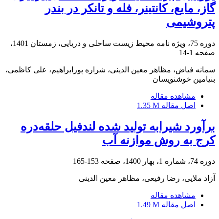
گاز، مایع، کانتینر، فله و تانکر در بندر
پتروشیمی
دوره 75، ویژه نامه محیط زیست ساحلی و دریایی، زمستان 1401،
صفحه
1-14
سمانه فیاض، مظاهر معین الدینی، شراره پورابراهیم، علی کاظمی،
بنیامین خوشنویسان
مشاهده مقاله
اصل مقاله
1.35 M
برآورد شیرابه تولید شده لندفیل حلقه‌دره
کرج به روش موازنه آب
دوره 74، شماره 1، بهار 1400، صفحه
153-165
آزاد ملایی، رضا رفیعی، مظاهر معین الدینی
مشاهده مقاله
اصل مقاله
1.49 M