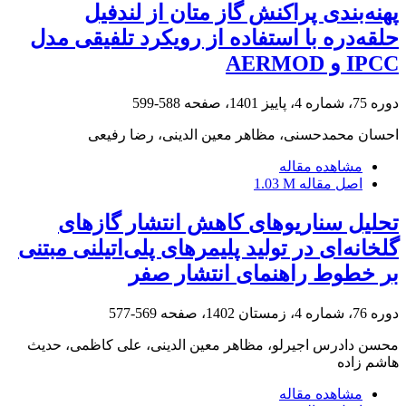
پهنه‌بندی پراکنش گاز متان از لندفیل
حلقه‌دره با استفاده از رویکرد تلفیقی مدل
IPCC و AERMOD
دوره 75، شماره 4، پاییز 1401، صفحه
588-599
احسان محمدحسنی، مظاهر معین الدینی، رضا رفیعی
مشاهده مقاله
اصل مقاله
1.03 M
تحلیل سناریو‌های کاهش انتشار گازهای
گلخانه‌ای در تولید پلیمر‌های پلی‌اتیلنی مبتنی
بر خطوط راهنمای انتشار صفر
دوره 76، شماره 4، زمستان 1402، صفحه
569-577
محسن دادرس اجیرلو، مظاهر معین الدینی، علی کاظمی، حدیث
هاشم زاده
مشاهده مقاله