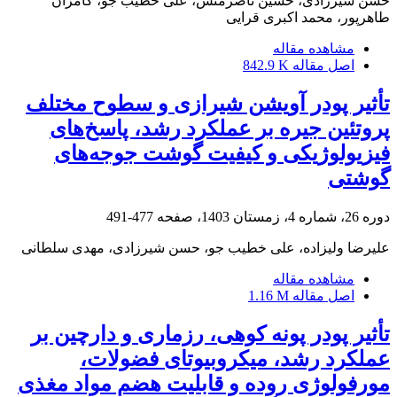
حسن شیرزادی، حسین ناصرمنش، علی خطیب جو، کامران
طاهرپور، محمد اکبری قرایی
مشاهده مقاله
اصل مقاله
842.9 K
تأثیر پودر آویشن شیرازی و سطوح مختلف
پروتئین جیره بر عملکرد رشد، پاسخ‌های
فیزیولوژیکی و کیفیت گوشت جوجه‌های
گوشتی
دوره 26، شماره 4، زمستان 1403، صفحه
477-491
علیرضا ولیزاده، علی خطیب جو، حسن شیرزادی، مهدی سلطانی
مشاهده مقاله
اصل مقاله
1.16 M
تأثیر پودر پونه کوهی‌‌، رزماری و دارچین بر
عملکرد رشد، میکروبیوتای فضولات،
مورفولوژی روده و قابلیت هضم مواد مغذی