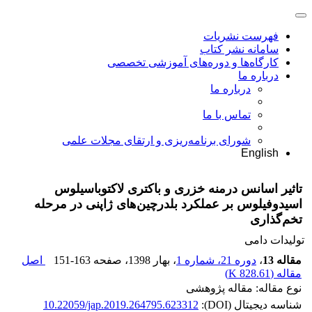
فهرست نشریات
سامانه نشر کتاب
کارگاه‌ها و دوره‌های آموزشی تخصصی
درباره ما
درباره ما
تماس با ما
شورای برنامه‌ریزی و ارتقای مجلات علمی
English
تاثیر اسانس درمنه خزری و باکتری لاکتوباسیلوس
اسیدوفیلوس بر عملکرد بلدرچین‌های ژاپنی در مرحله
تخم‌گذاری
تولیدات دامی
مقاله 13
،
دوره 21، شماره 1
، بهار 1398
، صفحه
151-163
اصل
مقاله (
828.61 K
)
نوع مقاله: مقاله پژوهشی
شناسه دیجیتال (DOI):
10.22059/jap.2019.264795.623312