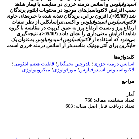
اسیدوفیلوس
و اسانس درمنه خزری در مقایسه با تیمار شاهد
سبب افزایش لاکتوباسیل‌های موجود در محتویات ایلئوم پرندگان
شد (05/0P<). افزون بر این، پرندگان تغذیه شده با جیره‌های حاوی
لاکتوباسیلوس اسیدوفیلوس
و اُکسی‌تتراسایکلین از نظر صفات
ارتفاع پرز و نسبت ارتفاع پرز به عمق کریپت در مقایسه با گروه
شاهد افزایش معنی‌داری را نشان دادند (05/0P<). نتیجه‌گیری
می‌شود که استفاده از
لاکتوباسیلوس اسیدوفیلوس
به‌عنوان یک
جایگزین برای آنتی‌بیوتیک مناسب‌تر از اسانس درمنه خزری است.
کلیدواژه‌ها
اسانس درمنه خزری
؛
بلدرچین تخمگذار
؛
قابلیت هضم ایلئومی
؛
لاکتوباسیلوس اسیدوفیلوس
؛
مورفولوژی
؛
میکروبیولوژی
مراجع
آمار
تعداد مشاهده مقاله: 768
تعداد دریافت فایل اصل مقاله: 603