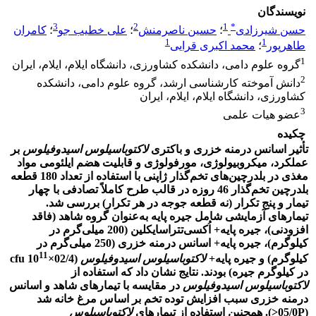
نویسندگان
3
2
1
*
حسن شیرزادی
؛
حسین ناصرمنش
؛
علی خطیب جو
؛
کامران
1
1
طاهرپور
؛
محمد اکبری قرایی
1
گروه علوم دامی، دانشکده کشاورزی، دانشگاه ایلام، ایلام، ایران
2
دانش آموخته کارشناسی ارشد، گروه علوم دامی، دانشکده
کشاورزی، دانشگاه ایلام، ایلام، ایران
3
عضو هیات علمی
چکیده
تأثیر اسانس درمنه خزری و باکتری
لاکتوباسیلوس اسیدوفیلوس
بر
عملکرد، میکروبیولوژی، مورفولوژی و قابلیت هضم ایلئومی مواد
مغذی در بلدرچین‌های تخم‌گذار ژاپنی با استفاده از تعداد 180 قطعه
بلدرچین تخم‌گذار 46 روزه در قالب طرح کاملاً تصادفی با چهار
تیمار و پنج تکرار (نه قطعه جوجه در هر تکرار) بررسی شد.
تیمارهای آزمایشی شامل جیره پایه به‌عنوان گروه شاهد (فاقد
افزودنی)، جیره پایه+ اُکسی‌تتراسایکلین (200 میلی‌گرم در
کیلوگرم)، جیره پایه+ اسانس درمنه خزری (250 میلی‌گرم در
11
کیلوگرم) و جیره پایه+
لاکتوباسیلوس اسیدوفیلوس
(cfu 10
×02/4
در کیلوگرم جیره) بودند. نتایج نشان داد که استفاده از
لاکتوباسیلوس اسیدوفیلوس
در مقایسه با تیمارهای شاهد و اسانس
درمنه خزری سبب افزایش توده تخم بر اساس مرغ خانه شد
(05/0P<). همچنین استفاده از تیمارهای
لاکتوباسیلوس