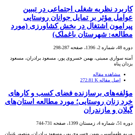
کاربرد نظریه شغلی اجتماعی در تببین
عوامل مؤثر بر تمایل جوانان روستایی
پیرامون اشتغال در بخش کشاورزی (مورد
مطالعه: شهرستان باغملک)
دوره 48، شماره 2، 1396، صفحه
287-298
آمنه سواری ممبنی، بهمن خسروی پور، مسعود برادران، مسعود
یزدان پناه
مشاهده مقاله
اصل مقاله
272.81 K
مؤلفه‌های برسازنده فضای کسب و کارهای
خرد زنان روستایی؛ مورد مطالعه استان‌های
گیلان و مازندران
دوره 51، شماره 4، زمستان 1399، صفحه
731-744
مریم طهماسبی، بهمن خسروی پور، مسعود برادران، منصور غنیان