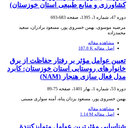
کشاورزی و منابع طبیعی استان خوزستان)
دوره 47، شماره 3، 1395، صفحه
683-693
مرضیه موسوی، بهمن خسروی پور، مسعود برادران، سعید
محمدزاده
مشاهده مقاله
اصل مقاله
187.8 K
تعیین عوامل مؤثر بر رفتار حفاظت از برق
خانوارهای روستایی استان خوزستان: کابرد
مدل فعال سازی هنجار (NAM)
دوره 53، شماره 1، بهار 1401، صفحه
75-89
بهمن خسروی پور، مسعود یزدان پناه، آمنه سواری ممبنی
مشاهده مقاله
اصل مقاله
1.14 M
شناسایی مؤثرترین عوامل متمایزکنندة