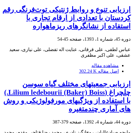
ارزیابی تنوع و روابط ژنتیکی توت‌فرنگی رقم
کردستان با تعدادی از ارقام تجاری‌ با
استفاده از نشانگرهای ریز‏ماهواره
دوره 45، شماره 1، 1393، صفحه
45-54
عباس لطفی، علی قرقانی، عنایت اله تفضلی، علی نیازی، سعید
عشقی، علی اکبر مظفری
مشاهده مقاله
اصل مقاله
302.24 K
ارزیابی جمعیت‏های مختلف گیاه سوسن
چلچراغ (Lilium ledebourii (Baker) Boiss.)
با استفاده از ویژگی‏های مورفولوژیکی و روش‌
های آماری چند‌متغیره
دوره 44، شماره 4، 1392، صفحه
379-387
ملیحه صیادعالیان، روح‌انگیز نادری، محمد رضا فتاحی مقدم، محمد