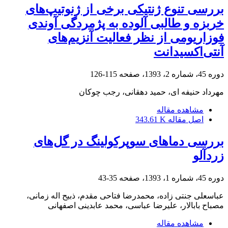
بررسی تنوع ژنتیکی برخی از ژنوتیپ‌های
خربزه و طالبی آلوده به پژمردگی آوندی
فوزاریومی از نظر فعالیت آنزیم‌های
آنتی‌اکسیدانت
دوره 45، شماره 2، 1393، صفحه
115-126
مهرداد حنیفه ای، حمید دهقانی، رجب چوکان
مشاهده مقاله
اصل مقاله
343.61 K
بررسی دماهای سوپرکولینگ در گل‌های
زردآلو
دوره 45، شماره 1، 1393، صفحه
35-43
عباسعلی جنتی زاده، محمدرضا فتاحی مقدم، ذبیح اله زمانی،
مصباح بابالار، علیرضا عباسی، محمد عابدینی اصفهانی
مشاهده مقاله