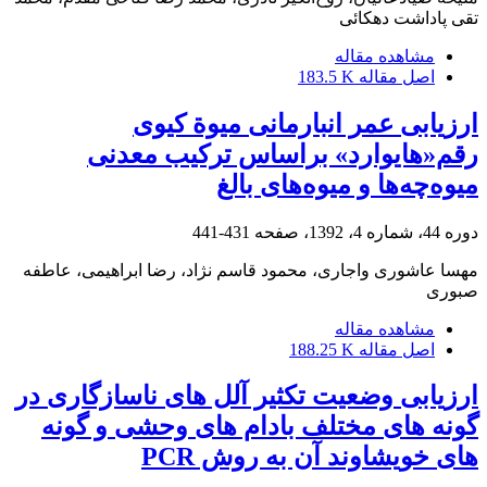
تقی پاداشت دهکائی
مشاهده مقاله
اصل مقاله
183.5 K
ارزیابی عمر انبارمانی میوة کیوی
رقم«هایوارد» بر‌اساس ترکیب معدنی
میوه‌چه‌ها و میوه‌های بالغ
دوره 44، شماره 4، 1392، صفحه
431-441
مهسا عاشوری واجاری، محمود قاسم نژاد، رضا ابراهیمی، عاطفه
صبوری
مشاهده مقاله
اصل مقاله
188.25 K
ارزیابی وضعیت تکثیر آلل های ناسازگاری در
گونه های مختلف بادام های وحشی و گونه
های خویشاوند آن به روش PCR