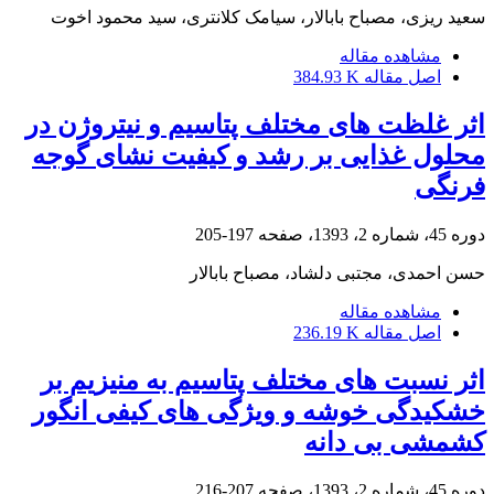
سعید ریزی، مصباح بابالار، سیامک کلانتری، سید محمود اخوت
مشاهده مقاله
اصل مقاله
384.93 K
اثر غلظت‏ های مختلف پتاسیم و نیتروژن در
محلول غذایی بر رشد و کیفیت نشای گوجه‏
فرنگی
دوره 45، شماره 2، 1393، صفحه
197-205
حسن احمدی، مجتبی دلشاد، مصباح بابالار
مشاهده مقاله
اصل مقاله
236.19 K
اثر نسبت‏ های مختلف پتاسیم به منیزیم بر
خشکیدگی خوشه و ویژگی‏ های کیفی انگور
کشمشی بی‏ دانه
دوره 45، شماره 2، 1393، صفحه
207-216