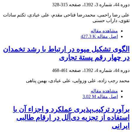
دوره 44، شماره 3، 1392، صفحه
315-328
علی رضا راحمی، محمدرضا فتاحی مقدم، علی عبادی، تکتم سادات
تقوی، داراب حسنی
مشاهده مقاله
اصل مقاله
427.3 K
الگوی تشکیل میوه در ارتباط با رشد تخمدان
در چهار ‌رقم پستة تجاری
دوره 44، شماره 4، 1392، صفحه
461-468
محمد رجب زاده، علی وزوایی، علی عبادی، بهمن پناهی
مشاهده مقاله
اصل مقاله
3.02 M
برآورد ترکیب‌پذیری عملکرد و اجزاء آن با
استفاده از تجزیه دی‌آلل در ارقام طالبی
ایرانی