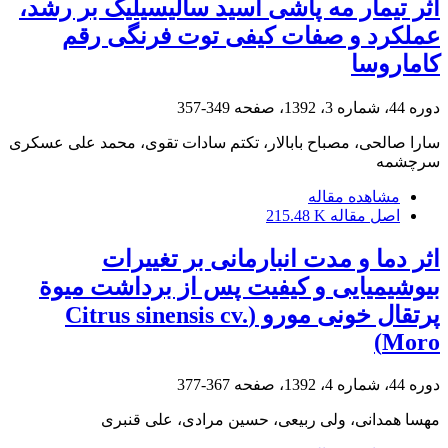
اثر تیمار مه پاشی اسید سالیسیلیک بر رشد،
عملکرد و صفات کیفی توت فرنگی رقم
کاماروسا
دوره 44، شماره 3، 1392، صفحه
349-357
سارا صالحی، مصباح بابالار، تکتم سادات تقوی، محمد علی عسکری
سرچشمه
مشاهده مقاله
اصل مقاله
215.48 K
اثر دما و مدت انبارمانی بر تغییرات
بیوشیمیایی و کیفیت پس از برداشت میوة
پرتقال خونی مورو (Citrus sinensis cv.
Moro)
دوره 44، شماره 4، 1392، صفحه
367-377
مهسا همدانی، ولی ربیعی، حسین مرادی، علی قنبری