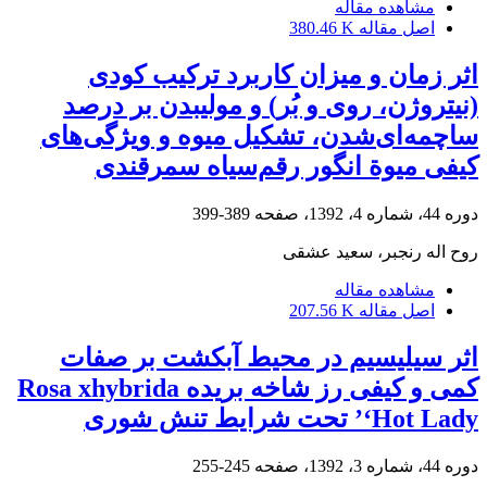
مشاهده مقاله
اصل مقاله
380.46 K
اثر زمان و میزان کاربرد ترکیب کودی
(نیتروژن، روی و بُر) و مولیبدن بر درصد
ساچمه‌ای‌شدن، تشکیل میوه و ویژگی‌های
کیفی میوة انگور رقم‌سیاه سمرقندی
دوره 44، شماره 4، 1392، صفحه
389-399
روح اله رنجبر، سعید عشقی
مشاهده مقاله
اصل مقاله
207.56 K
اثر سیلیسیم در محیط آبکشت بر صفات
کمی و کیفی رز شاخه بریده Rosa xhybrida
‘Hot Lady’ تحت شرایط تنش شوری
دوره 44، شماره 3، 1392، صفحه
245-255