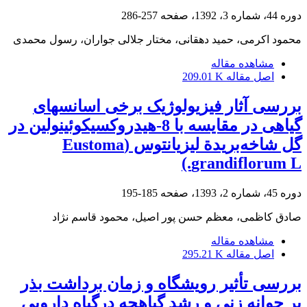
دوره 44، شماره 3، 1392، صفحه
257-286
محمود اکرمی، حمید دهقانی، مختار جلالی جواران، رسول محمدی
مشاهده مقاله
اصل مقاله
209.01 K
بررسی آثار فیزیولوژیک برخی اسانس‏های
گیاهی در مقایسه با 8-‌هیدروکسی‏کوئینولین در
گل شاخه‌بریدة لیزیانتوس (Eustoma
grandiflorum L.)
دوره 45، شماره 2، 1393، صفحه
185-195
صادق کاظمی، معظم حسن پور اصیل، محمود قاسم نژاد
مشاهده مقاله
اصل مقاله
295.21 K
بررسی تأثیر رویشگاه و زمان برداشت بذر
بر جوانه زنی و رشد گیاهچه درگیاه دارویی