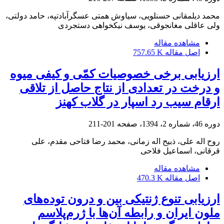
محمد دیلمقانی حسنلویی، سیاوش همتی عسگرآبادتپه، حامد دولتی،
ولی عاقلی مغانجوقی، یوسف نیکخواهی دستجردی
مشاهده مقاله
اصل مقاله
757.65 K
ارزیابی برخی خصوصیات کمّی و کیفی میوه
و درخت در تعدادی از نتاج حاصل از تلاقی
ارقام سیب رد اسپار در گلاب کهنز
دوره 46، شماره 2، 1394، صفحه
201-211
روح اله علی، ذبیح اله زمانی، محمد رضا فتاحی مقدم، علی
قرقانی، اسماعیل فلاحی
مشاهده مقاله
اصل مقاله
470.3 K
ارزیابی تنوع ژنتیکی بین و درون توده‌های
ملون ایران و رابطه آن‌ها با ژرم‌پلاسم