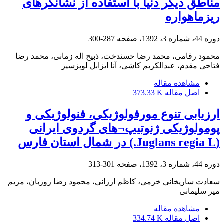
مناطق دیگر دنیا با استفاده از نشانگرهای
ریزماهواره
دوره 44، شماره 3، 1392، صفحه
287-300
محمود رقامی، محمد رضا حسندخت، ذبیح اله زمانی، محمد رضا
فتاحی مقدم، عبدالکریم کاشی، آنا ایزابل لوپز‌سیز
مشاهده مقاله
اصل مقاله
373.33 K
ارزیابی تنوع مورفولوژیکی، فنولوژیکی و
پومولوژیکی ژنوتیپ¬های گردوی ایرانی
(Juglans regia L.) در شمال استان فارس
دوره 44، شماره 3، 1392، صفحه
301-313
سعادت ساریخانی خرمی، کاظم ارزانی، محمود رضا روزبان، مریم
میر سلیمانی
مشاهده مقاله
اصل مقاله
334.74 K