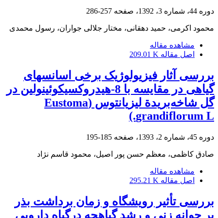
دوره 44، شماره 3، 1392، صفحه
257-286
محمود اکرمی، حمید دهقانی، مختار جلالی جواران، رسول محمدی
مشاهده مقاله
اصل مقاله
209.01 K
بررسی آثار فیزیولوژیک برخی اسانس‏های
گیاهی در مقایسه با 8-‌هیدروکسی‏کوئینولین در
گل شاخه‌بریدة لیزیانتوس (Eustoma
grandiflorum L.)
دوره 45، شماره 2، 1393، صفحه
185-195
صادق کاظمی، معظم حسن پور اصیل، محمود قاسم نژاد
مشاهده مقاله
اصل مقاله
295.21 K
بررسی تأثیر رویشگاه و زمان برداشت بذر
بر جوانه زنی و رشد گیاهچه درگیاه دارویی