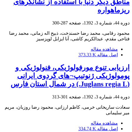
مناطق دیگر دنیا با استفاده از نشانگرهای
ریزماهواره
دوره 44، شماره 3، 1392، صفحه
287-300
محمود رقامی، محمد رضا حسندخت، ذبیح اله زمانی، محمد رضا
فتاحی مقدم، عبدالکریم کاشی، آنا ایزابل لوپز‌سیز
مشاهده مقاله
اصل مقاله
373.33 K
ارزیابی تنوع مورفولوژیکی، فنولوژیکی و
پومولوژیکی ژنوتیپ¬های گردوی ایرانی
(Juglans regia L.) در شمال استان فارس
دوره 44، شماره 3، 1392، صفحه
301-313
سعادت ساریخانی خرمی، کاظم ارزانی، محمود رضا روزبان، مریم
میر سلیمانی
مشاهده مقاله
اصل مقاله
334.74 K