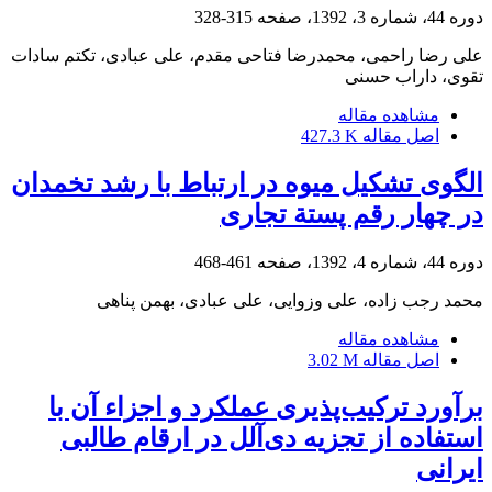
دوره 44، شماره 3، 1392، صفحه
315-328
علی رضا راحمی، محمدرضا فتاحی مقدم، علی عبادی، تکتم سادات
تقوی، داراب حسنی
مشاهده مقاله
اصل مقاله
427.3 K
الگوی تشکیل میوه در ارتباط با رشد تخمدان
در چهار ‌رقم پستة تجاری
دوره 44، شماره 4، 1392، صفحه
461-468
محمد رجب زاده، علی وزوایی، علی عبادی، بهمن پناهی
مشاهده مقاله
اصل مقاله
3.02 M
برآورد ترکیب‌پذیری عملکرد و اجزاء آن با
استفاده از تجزیه دی‌آلل در ارقام طالبی
ایرانی