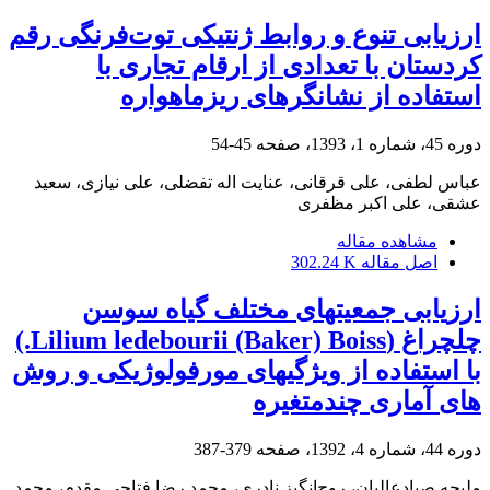
ارزیابی تنوع و روابط ژنتیکی توت‌فرنگی رقم
کردستان با تعدادی از ارقام تجاری‌ با
استفاده از نشانگرهای ریز‏ماهواره
دوره 45، شماره 1، 1393، صفحه
45-54
عباس لطفی، علی قرقانی، عنایت اله تفضلی، علی نیازی، سعید
عشقی، علی اکبر مظفری
مشاهده مقاله
اصل مقاله
302.24 K
ارزیابی جمعیت‏های مختلف گیاه سوسن
چلچراغ (Lilium ledebourii (Baker) Boiss.)
با استفاده از ویژگی‏های مورفولوژیکی و روش‌
های آماری چند‌متغیره
دوره 44، شماره 4، 1392، صفحه
379-387
ملیحه صیادعالیان، روح‌انگیز نادری، محمد رضا فتاحی مقدم، محمد