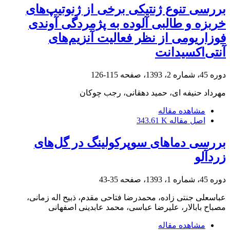
بررسی تنوع ژنتیکی برخی از ژنوتیپ‌های
خربزه و طالبی آلوده به پژمردگی آوندی
فوزاریومی از نظر فعالیت آنزیم‌های
آنتی‌اکسیدانت
دوره 45، شماره 2، 1393، صفحه
115-126
مهرداد حنیفه ای، حمید دهقانی، رجب چوکان
مشاهده مقاله
اصل مقاله
343.61 K
بررسی دماهای سوپرکولینگ در گل‌های
زردآلو
دوره 45، شماره 1، 1393، صفحه
35-43
عباسعلی جنتی زاده، محمدرضا فتاحی مقدم، ذبیح اله زمانی،
مصباح بابالار، علیرضا عباسی، محمد عابدینی اصفهانی
مشاهده مقاله