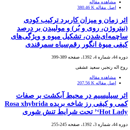
مشاهده مقاله
اصل مقاله
380.46 K
اثر زمان و میزان کاربرد ترکیب کودی
(نیتروژن، روی و بُر) و مولیبدن بر درصد
ساچمه‌ای‌شدن، تشکیل میوه و ویژگی‌های
کیفی میوة انگور رقم‌سیاه سمرقندی
دوره 44، شماره 4، 1392، صفحه
389-399
روح اله رنجبر، سعید عشقی
مشاهده مقاله
اصل مقاله
207.56 K
اثر سیلیسیم در محیط آبکشت بر صفات
کمی و کیفی رز شاخه بریده Rosa xhybrida
‘Hot Lady’ تحت شرایط تنش شوری
دوره 44، شماره 3، 1392، صفحه
245-255