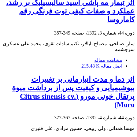
اثر تیمار مه پاشی اسید سالیسیلیک بر رشد،
عملکرد و صفات کیفی توت فرنگی رقم
کاماروسا
دوره 44، شماره 3، 1392، صفحه
349-357
سارا صالحی، مصباح بابالار، تکتم سادات تقوی، محمد علی عسکری
سرچشمه
مشاهده مقاله
اصل مقاله
215.48 K
اثر دما و مدت انبارمانی بر تغییرات
بیوشیمیایی و کیفیت پس از برداشت میوة
پرتقال خونی مورو (Citrus sinensis cv.
Moro)
دوره 44، شماره 4، 1392، صفحه
367-377
مهسا همدانی، ولی ربیعی، حسین مرادی، علی قنبری