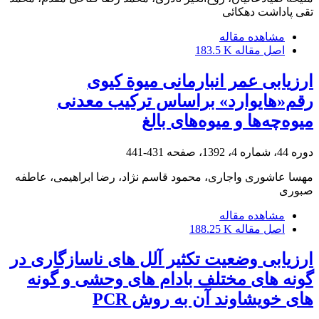
تقی پاداشت دهکائی
مشاهده مقاله
اصل مقاله
183.5 K
ارزیابی عمر انبارمانی میوة کیوی
رقم«هایوارد» بر‌اساس ترکیب معدنی
میوه‌چه‌ها و میوه‌های بالغ
دوره 44، شماره 4، 1392، صفحه
431-441
مهسا عاشوری واجاری، محمود قاسم نژاد، رضا ابراهیمی، عاطفه
صبوری
مشاهده مقاله
اصل مقاله
188.25 K
ارزیابی وضعیت تکثیر آلل های ناسازگاری در
گونه های مختلف بادام های وحشی و گونه
های خویشاوند آن به روش PCR