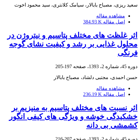
سعید ریزی، مصباح بابالار، سیامک کلانتری، سید محمود اخوت
مشاهده مقاله
اصل مقاله
384.93 K
اثر غلظت‏ های مختلف پتاسیم و نیتروژن در
محلول غذایی بر رشد و کیفیت نشای گوجه‏
فرنگی
دوره 45، شماره 2، 1393، صفحه
197-205
حسن احمدی، مجتبی دلشاد، مصباح بابالار
مشاهده مقاله
اصل مقاله
236.19 K
اثر نسبت‏ های مختلف پتاسیم به منیزیم بر
خشکیدگی خوشه و ویژگی‏ های کیفی انگور
کشمشی بی‏ دانه
دوره 45، شماره 2، 1393، صفحه
207-216