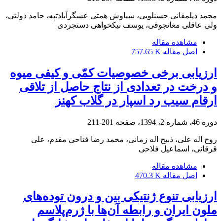
محمد دیلمقانی حسنلویی، سیاوش همتی عسگرآبادتپه، حامد دولتی،
ولی عاقلی مغانجوقی، یوسف نیکخواهی دستجردی
مشاهده مقاله
اصل مقاله
757.65 K
ارزیابی برخی خصوصیات کمّی و کیفی میوه
و درخت در تعدادی از نتاج حاصل از تلاقی
ارقام سیب رد اسپار در گلاب کهنز
دوره 46، شماره 2، 1394، صفحه
201-211
روح اله علی، ذبیح اله زمانی، محمد رضا فتاحی مقدم، علی
قرقانی، اسماعیل فلاحی
مشاهده مقاله
اصل مقاله
470.3 K
ارزیابی تنوع ژنتیکی بین و درون توده‌های
ملون ایران و رابطه آن‌ها با ژرم‌پلاسم