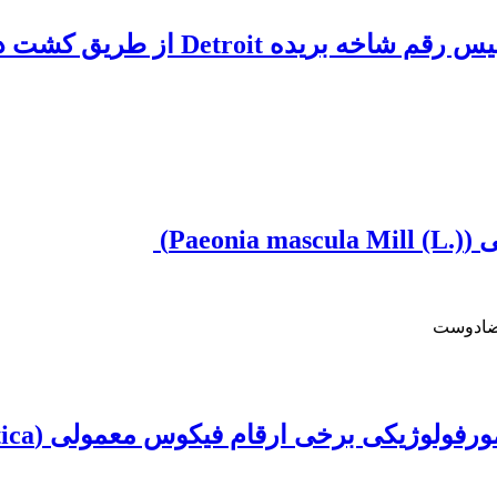
‏) ‏
رضادوست