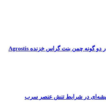
اثر پیش تیمار خشکی روی فعالیت آنزیم های آنتی اکسیدانی و کاهش خسارت تنش خشکی در دو گونه چمن بنت گراس خزنده Agrostis
چریشه‌ای در شرایط تنش عنصر سرب