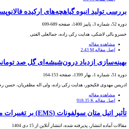
بررسی تولید‎ ‎انبوه گیاهچه‌های ارکیده فالانوپسیس رقم شاخه بریده ‏Detroit‏ از طریق کشت ‏درون‌شیشه‌ای اندام‌های رویشی
دوره 52، شماره 3، پاییز 1400، صفحه
689-699
خسرو بالی لاشکی، هدایت زکی زاده، جمالعلی الفتی
مشاهده مقاله
اصل مقاله
2.43 M
بهینه‌سازی ازدیاد درون‌شیشه‌ای گل صد تومانی (‏Paeonia mascula Mill (L.)‎
دوره 51، شماره 1، بهار 1399، صفحه
153-164
ادریس مهدوی فکیجور، هدایت زکی زاده، ولی اله مظفریان، حسن 
مشاهده مقاله
اصل مقاله
918.35 K
تأثیر اتیل متان سولفونات (EMS) بر تغییرات مورفولوژیکی برخی ارقام فیکوس معمولی (Ficus elastica)
مقالات آماده انتشار، پذیرفته شده، انتشار آنلاین از
15 دی 1404