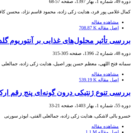
دوره 49، شماره 1، بهار 1397، صفحه
57-68
کمال غلامی پور فرد، هدایت زکی زاده، محمود قاسم نژاد، محسن کاف
مشاهده مقاله
اصل مقاله
708.87 K
بررسی تأثیر محلول‌های غذایی بر آنتوریوم گلدانی (Anthurium andreanum cv. LentiniRed) در کش
دوره 48، شماره 2، 1396، صفحه
305-315
سمانه فتح اللهی، معظم حسن پور اصیل، هدایت زکی زاده، جمالعلی ا
مشاهده مقاله
اصل مقاله
539.19 K
بررسی تنوع ژنتیکی درون گونه‌ای پنج رقم ارکیده ف
دوره 55، شماره 1، بهار 1403، صفحه
21-33
خسرو بالی لاشکی، هدایت زکی زاده، جمالعلی الفتی، ابوذر سورنی
مشاهده مقاله
اصل مقاله
1.1 M