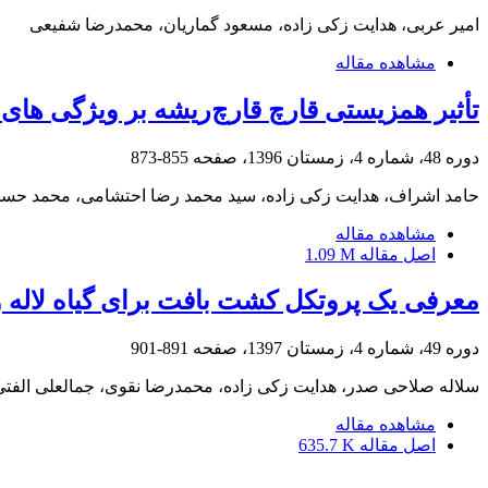
امیر عربی، هدایت زکی زاده، مسعود گماریان، محمدرضا شفیعی
مشاهده مقاله
تأثیر همزیستی قارچ قارچ‌ریشه بر ویژگی ه
دوره 48، شماره 4، زمستان 1396، صفحه
855-873
حامد اشراف، هدایت زکی زاده، سید محمد رضا احتشامی، محمد حسن
مشاهده مقاله
اصل مقاله
1.09 M
معرفی یک پروتکل کشت بافت برای گیاه لاله واژگون (Fritillaria raddeana) با استفاده از ریزنمو
دوره 49، شماره 4، زمستان 1397، صفحه
891-901
سلاله صلاحی صدر، هدایت زکی زاده، محمدرضا نقوی، جمالعلی الفت
مشاهده مقاله
اصل مقاله
635.7 K