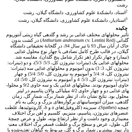
رشت
2
استاد، دانشکدۀ علوم کشاورزی، دانشگاه گیلان، رشت
3
استادیار، دانشکدۀ علوم کشاورزی، دانشگاه گیلان، رشت
چکیده
تأثیر محلول­های مختلف غذایی بر رشد و گلدهی گیاه زینتی آنتوریوم
گلدانی (
andreanum
Anthurium
cv. Lentini Red) در کشت بدون
خاک از آبان سال 93 تا تیر سال 94، در گلخانۀ تحقیقاتی دانشگاه
گیلان، در قالب طرح کامل تصادفی با چهار نوع محلول غذایی
(تیمار) و چهار تکرار (هر تکرار شامل پنج گلدان)، مقایسه شد.
محلول­های غذایی یک (نیترات: نیتروژن کل، 5/3: 5/3)، و دو (نیترات:
نیتروژن کل، 3: 3) بدون آمونیوم و محلول­های غذایی سه (نیترات:
نیتروژن کل، 4: 5/4 و آمونیوم به نیتروژن کل، 5/0: 5/4) و چهار
(نیترات: نیتروژن کل، 5/3: 4 و آمونیوم به نیتروژن کل، 5/0: 4)،
حاوی آمونیوم بودند. محلول­های غذایی یک و سه حاوی 9/2 و محلول­
های غذایی دو و چهار حاوی 4/2 میلی­اکی والان پتاسیم در لیتر
محلول بود. نتایج نشان داد، از نظر شمار برگ، شمار گل، زمان
گلدهی، میزان آنتوسیانین­های برگواره‌های بزرگ و رنگی به نام
چمچه (Spathes)، سبزینه (کلروفیل)­های a و b، کاروتنوئیدها، غلظت
عنصرهای نیتروژن، پتاسیم، منیزیم، کلسیم و آهن برگ اختلاف
معنی­داری وجود داشت و از نظر ارتفاع بوته، طول و عرض چمچۀ
گل، طول، عرض و سطح برگ و غلظت فسفر برگ اختلاف معنی­
دار نبود. بیشترین شمار برگ و گل، مربوط به گیاهان تغذیه‌شده با