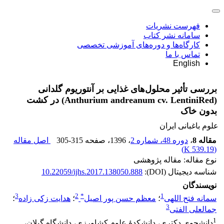
فهرست نشریات
سامانه نشر کتاب
کارگاه‌ها و دوره‌های آموزشی تخصصی
تماس با ما
English
بررسی تأثیر محلول‌های غذایی بر آنتوریوم گلدانی
(Anthurium andreanum cv. LentiniRed) در کشت
بدون خاک
علوم باغبانی ایران
مقاله 8
،
دوره 48، شماره 2
، 1396
، صفحه
305-315
اصل مقاله
)
539.19 K
(
نوع مقاله: مقاله پژوهشی
شناسه دیجیتال (DOI):
10.22059/ijhs.2017.138050.888
نویسندگان
3
2
*
1
سمانه فتح اللهی
؛
معظم حسن پور اصیل
؛
هدایت زکی زاده
؛
3
جمالعلی الفتی
1
دانشجوی دکتری، دانشکدۀ علوم کشاورزی، دانشگاه گیلان،