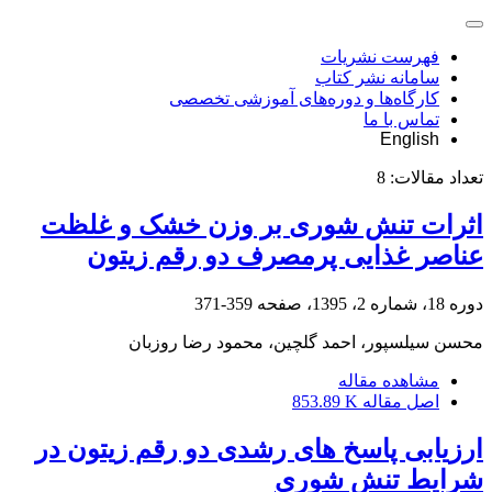
فهرست نشریات
سامانه نشر کتاب
کارگاه‌ها و دوره‌های آموزشی تخصصی
تماس با ما
English
تعداد مقالات:
8
اثرات تنش شوری بر وزن خشک و غلظت
عناصر غذایی پرمصرف دو رقم زیتون
دوره 18، شماره 2، 1395، صفحه
359-371
محسن سیلسپور، احمد گلچین، محمود رضا روزبان
مشاهده مقاله
اصل مقاله
853.89 K
ارزیابی پاسخ های رشدی دو رقم زیتون در
شرایط تنش شوری