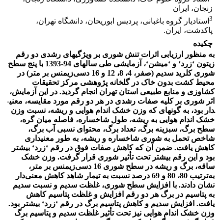
زنجان، ایران
3
استادیار گروه باغبانی، پردیس ابوریحان، دانشگاه تهران،
پاکدشت، ایران.
چکیده
به منظور ارزیابی اثرات تنش شوری بر ویژگی­های رشدی دو رقم
زیتون
‘
زرد
ʻ
و
‘
میشن
ʻ
، آزمایشی طی سال­های 94-1393 با پنج سطح
شوری کلرید سدیم (صفر، 4، 8، 12 و 16 دسی‌زیمنس بر متر) در
محیط کشت بدون خاک در گلخانه پژوهشی مرکز تحقیقات
کشاوزی و منابع طبیعی استان تهران انجام گردید. در این آزمایش،
اثر شوری بر کلیه صفات رشدی در هر دو رقم مورد مقایسه، معنی­
دار بود، به گونه­ای که وزن خشک اندام هوایی و ریشه، نسبت وزن
خشک اندام هوایی به ریشه، طول شاخساره، فاصله میان گره،
سطح برگ، سبزینه برگ، تعداد برگ، محتوای نسبی آب برگ،
شاخص تحمل به شوری شاخساره و ریشه، به طور معنی­داری
کاهش یافت. ضمن آن که کاهش صفات فوق در رقم
‘
زرد
ʻ
بیشتر
بود و این رقم بیشتر تحت تأثیر شوری قرار گرفت. وزن خشک
ساقه، برگ و ریشه در سطح شوری 16 دسی‌زیمنس بر متر،
به‌ترتیب 80، 80 و 69 درصد نسبت به تیمار شاهد کاهش معنی
دار
نشان دادند. با افزایش سطح شوری، غلظت سدیم و نسبت سدیم
به پتاسیم در برگ هر دو رقم افزایش و غلظت پتاسیم کاهش
یافت. افزایش سدیم و کاهش پتاسیم برگ در رقم
ʻ
زرد
ʻ
بیشتر بود.
وزن خشک اندام هوایی نیز تحت تأثیر غلظت سدیم و پتاسیم برگ