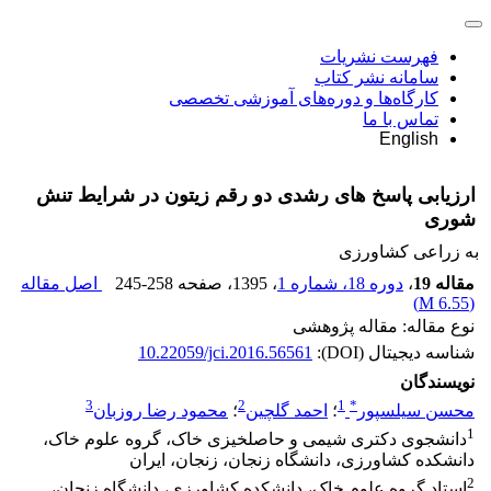
فهرست نشریات
سامانه نشر کتاب
کارگاه‌ها و دوره‌های آموزشی تخصصی
تماس با ما
English
ارزیابی پاسخ های رشدی دو رقم زیتون در شرایط تنش
شوری
به زراعی کشاورزی
مقاله 19
،
دوره 18، شماره 1
، 1395
، صفحه
245-258
اصل مقاله
)
6.55 M
(
نوع مقاله: مقاله پژوهشی
شناسه دیجیتال (DOI):
10.22059/jci.2016.56561
نویسندگان
3
2
1
*
محسن سیلسپور
؛
احمد گلچین
؛
محمود رضا روزبان
1
دانشجوی دکتری شیمی و حاصلخیزی خاک، گروه علوم خاک،
دانشکده کشاورزی، دانشگاه زنجان، زنجان، ایران
2
استاد گروه علوم خاک، دانشکده کشاورزی، دانشگاه زنجان،