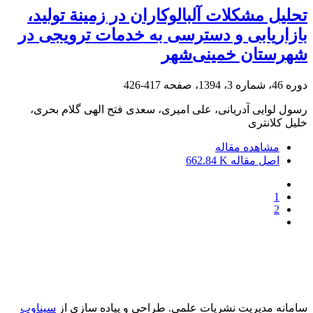
تحلیل مشکلات آلبالوکاران در زمینة تولید،
بازاریابی و دسترسی به خدمات ترویجی در
شهرستان خمینی‌شهر
دوره 46، شماره 3، 1394، صفحه
417-426
رسول لوایی آدریانی، علی امیری، سعدی فتح الهی گلام بحری،
خلیل کلانتری
مشاهده مقاله
اصل مقاله
662.84 K
1
2
سامانه مدیریت نشریات علمی.
طراحی و پیاده سازی از
سیناوب