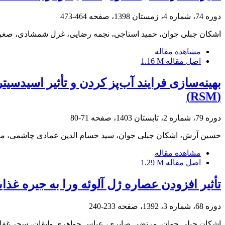
دوره 74، شماره 4، زمستان 1398، صفحه
464-473
اشکان جبلی جوان، حمید استاجی، نجمه رضایی، غزل شمشادی، صغری
مشاهده مقاله
اصل مقاله
1.16 M
بهینه‌سازی فرایند آب‌پز کردن و تأثیر اسید
(RSM)
دوره 79، شماره 2، تابستان 1403، صفحه
71-80
حسین آرش، اشکان جبلی جوان، سید حسام الدین عمادی چاشمی، مهن
مشاهده مقاله
اصل مقاله
1.29 M
تأثیر افزودن عصاره ژل آلوئه ورا به جیره غذ
دوره 68، شماره 3، 1392، صفحه
233-240
اشکان جبلی جوان، مرتضی صابری، عباس جواهری وایقان، سحر غفا