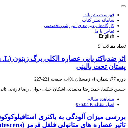
فهرست نشریات
سامانه نشر کتاب
کارگاه‌ها و دوره‌های آموزشی تخصصی
تماس با ما
English
تعداد مقالات:
5
پستان تحت بالینی
دوره 77، شماره 4، زمستان 1401، صفحه
221-227
حسین شکیبا، حمیدرضا محمدی، اشکان جبلی جوان، رضا نارنجی ثانی
مشاهده مقاله
اصل مقاله
976.04 K
بررسی میزان آلودگی به باکتری استافیلوکوکو
تاثیر عصاره های متانولی فلفل قرمز (Capsicum frutescens) و پیازقرمز (Allium cepa) بر ضد آن‌ها