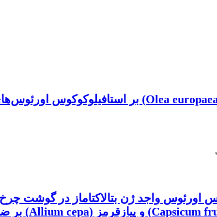
اثر ضد‌‌باکتریایی عصاره الکلی برگ زیتون (a europaea .L
س اورئوس واجد ژن بتالاکتاماز در گوشت چرخ‌