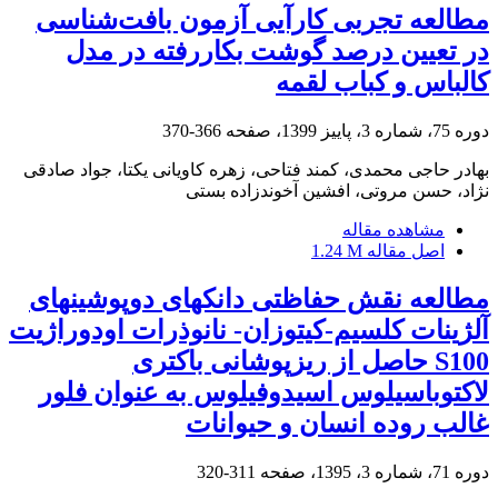
مطالعه تجربی کارآیی آزمون بافت‌شناسی
در تعیین درصد گوشت بکاررفته در مدل
کالباس و کباب لقمه
دوره 75، شماره 3، پاییز 1399، صفحه
366-370
بهادر حاجی محمدی، کمند فتاحی، زهره کاویانی یکتا، جواد صادقی
نژاد، حسن مروتی، افشین آخوندزاده بستی
مشاهده مقاله
اصل مقاله
1.24 M
مطالعه نقش حفاظتی دانکهای دوپوشینهای
آلژینات کلسیم-کیتوزان- نانوذرات اودوراژیت
S100 حاصل از ریزپوشانی باکتری
لاکتوباسیلوس اسیدوفیلوس به عنوان فلور
غالب روده انسان و حیوانات
دوره 71، شماره 3، 1395، صفحه
311-320