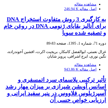
مشاهده مقاله
اصل مقاله
246.94 K
به کارگیری 3 روش متفاوت استخراج DNA
برای آنالیز بقایای ژنومی DNA در روغن خام
و تصفیه شده سویا
دوره 71، شماره 1، 1395، صفحه
83-89
غزال نعمتی، ابوالفضل کامکار، بریجیت اکرت، افشین آخوندزاده،
نگین نوری، ایرج اشرافی، پرویز شایان
مشاهده مقاله
اصل مقاله
943.86 K
تأثیر ترکیبی پلاسمای سرد اتمسفری و
اسانس آویشن شیرازی بر میزان مهار رشد
آسپرژیلوس فلاووس در پنیر سفید ایرانی و
ارزیابی خواص حسی آن