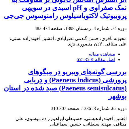
نمک صفراوی و pH اسیدی در سویهی
پروبیوتیک لاکتوباسیلوس رامنوسوس جی‌جی
دوره 74، شماره 4، زمستان 1398، صفحه
474-483
محبوبه باقری، حسن گندمی نصرآبادی، افشین آخوندزاده بستی،
علی میثاقی، لادن منصوری نژند
مشاهده مقاله
اصل مقاله
655.35 K
بررسی گونه‌های ویبریو‌ ‌در میگو‌های
پرورشی (‌Paeneus indicus) و دریایی
‌(‌Paeneus semisulcatus) صید شده در استان
بوشهر
دوره 62، شماره 3، 1386، صفحه
307-310
افشین آخوندزادهبستی، حسینعلی ابراهیم زاده موسوی، علی
میثاقی، مهدی سلطانی، حسین اسماعیلی