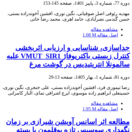
دوره 77، شماره 3، پاییز 1401، صفحه
145-153
مهدیه رئوفی اصل صوفیانی، نگین نوری، افشین آخوندزاده بستی،
حسن گندمی نصرآبادی، حامد اهری، محمد رضا خانی
مشاهده مقاله
اصل مقاله
1.08 M
جداسازی، شناسایی و ارزیابی اثربخشی
کنترل زیستی باکتریوفاژ VMUT_SIR1 علیه
سالمونلا انتریتیدیس در گوشت مرغ
دوره 81، شماره 1، بهار 1405، صفحه
13-29
رضا تیموری فرد، افشین آخوندزاده بستی، علی خنجری، نگین نوری،
حسینعلی ابراهیم زاده موسوی، ایرج اشرافی تمای، الناز کامرانی
مشاهده مقاله
اصل مقاله
1.95 M
مطالعه اثر اسانس آویشن شیرازی بر زمان
نگهداری سوسیس تازه بوقلمون با بسته