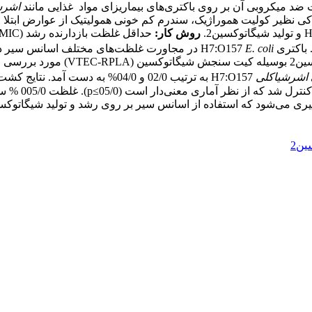
اشرش
 خطرناکی نظیر کولیت هموراژیک، سندرم کم خونی همولیتیک از عوارض ابت
و تولید شیگاتوکسین2.
روش کار:
E. coli
در مجاورت غلظت‌های مختلف اسانس سیر د
باانجام کشت سطحی شمارش باکتری انجا
اشرشیاکلی
H7:O157 به ترتیب 02/0 و 04/0‌% به دست آمد. نتایج کشت در
ی می‌شود که استفاده از اسانس سیر بر روی رشد و تولید شیگاتوکسین2 باک
ین2