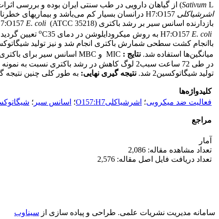
L) از گیاهان دارویی در طب سنتی ایران بوده و بررسی اثرات ضد میکروبی آن بر روی باکتری‌های بیماریزای مواد غذایی مانند
Sativum
اشرشیاکلی
H7:O157 درانسان بسیار کم می‌باشد و بیماریهای
بازدارنده اسانس سیر بر رشد باکتری (ATCC 35218) H7:O157
E. coli
o
H7:O157
E. coli
به روش میکرودایلوشن در دمای
C‌35 تعیین گردید. باکتری H7:O157
میانگین‌ها استفاده شد.
نتایج :
MIC و MBC اسانس سیر برای باکتری
تولید شیگاتوکسین2 شد.
نتیجه گیری نهایی:
به طور کلی چنین نتیجه گیر
کلیدواژه‌ها
فعالیت ضد میکروبی
؛
اشرشیاکلیO157:H7
؛
اسانس سیر
؛
شیگاتوکس
مراجع
آمار
تعداد مشاهده مقاله: 2,086
تعداد دریافت فایل اصل مقاله: 2,576
سامانه مدیریت نشریات علمی.
طراحی و پیاده سازی از
سیناوب