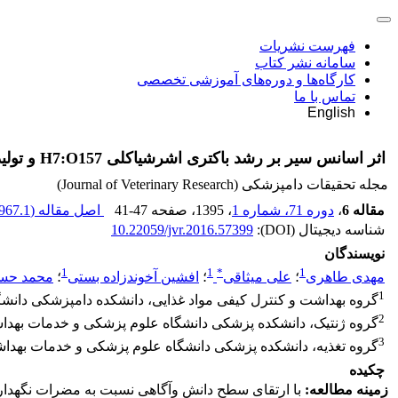
فهرست نشریات
سامانه نشر کتاب
کارگاه‌ها و دوره‌های آموزشی تخصصی
تماس با ما
English
اثر اسانس سیر بر رشد باکتری اشرشیاکلی H7:O157 و تولید شیگاتوکسین
مجله تحقیقات دامپزشکی (Journal of Veterinary Research)
مقاله 6
،
دوره 71، شماره 1
، 1395
، صفحه
41-47
اصل مقاله (
967.1 K
شناسه دیجیتال (DOI):
10.22059/jvr.2016.57399
نویسندگان
1
1
*
1
مهدی طاهری
؛
علی میثاقی
؛
افشین آخوندزاده بستی
؛
محمد حس
1
گروه بهداشت و کنترل کیفی مواد غذایی، دانشکده دامپزشکی دانشگا
2
گروه ژنتیک، دانشکده پزشکی دانشگاه علوم پزشکی و خدمات بهداشت
3
گروه تغذیه، دانشکده پزشکی دانشگاه علوم پزشکی و خدمات بهداش
چکیده
زمینه مطالعه:
با ارتقای سطح دانش وآگاهی نسبت به مضرات نگهدارنده