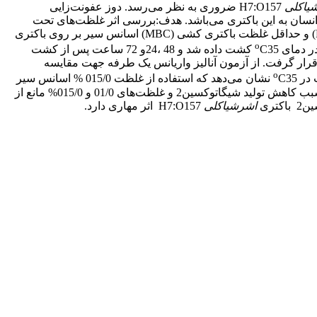
یاکلی
H7:O157 ضروری به نظر می‌رسد. دوز عفونت‌زایی
لا انسان به این باکتری می‌باشد. هدف:بررسی اثر غلظت‌های تحت
حداقل غلظت بازدارنده رشد (MIC) و حداقل غلظت باکتری کشی (MBC) اسانس سیر بر روی باکتری
o
ر دمای
C‌35 کشت داده شد و 48 ،24و 72 ساعت پس از کشت
م شد و نیز تولید شیگاتوکسین2 بوسیله کیت سنجش شیگاتوکسین (VTEC-RPLA) مورد بررسی قرار گرفت. از آزمون آنالیز واریانس یک طرفه جهت مقایسه
o
C‌‌35 نشان می‌دهد که استفاده از غلظت 015/0 % اسانس سیر
در طی 72 ساعت سبب2 لوگ کاهش در رشد باکتری نسبت به نمونه کنترل شد که از نظر آماری معنی‌دار است (05/0≥p). غلظت 005/0 % سبب کاهش تولید شیگاتوکسین2 و غلظت‌های 01/0 و 015/0‌% مانع از
تری
اشرشیاکلی
H7:O157 اثر مهاری دارد.