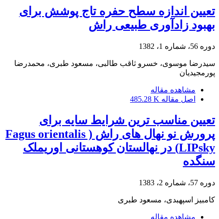
تعیین اندازه سطح حفره تاج پوشش برای
بهبود زادآوری طبیعی راش
دوره 56، شماره 1، 1382
سیدرضا موسوی، خسرو ثاقب طالبی، مسعود طبری، محمدرضا
پورمجیدیان
مشاهده مقاله
اصل مقاله
485.28 K
تعیین مناسب ترین شرایط سایه برای
پرورش نو نهال های راش ( Fagus orientalis
LIPsky) در نهالستان کوهستانی اوریملک
سنگده
دوره 57، شماره 2، 1383
کامبیز اسپهبدی، مسعود طبری
مشاهده مقاله