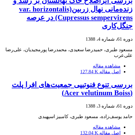
بررسی اثراصلاح خاک نهالستان بر رشد و
زنده‌مانی نهال زربینvar. horizontalis)
(Cupressus sempervirens در عرصه
جنگل‌کاری
دوره 61، شماره 4، 1388
مسعود طبری، حمیدرضا سعیدی، محمدرضا پورمجیدیان، علی‌رضا
علی‌عرب
مشاهده مقاله
اصل مقاله
127.84 K
بررسی تنوع فنوتیپی جمعیت‌های افرا پلت
(Acer velutinum Boiss)
دوره 61، شماره 3، 1388
حامد یوسف‌زاده، مسعود طبری، کامبیز اسپهبدی
مشاهده مقاله
اصل مقاله
132.04 K