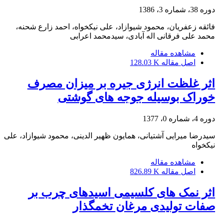
دوره 38، شماره 3، 1386
فائقه زعفریان، محمود شیوازاد، علی نیکخواه، احمد زارع شحنه،
محمد علی فرقانی اله آبادی، سیدمحمد اعرابی
مشاهده مقاله
اصل مقاله
128.03 K
اثر غلظت انرژی جیره بر میزان مصرف
خوراک بوسیله جوجه های گوشتی
دوره 4، شماره 0، 1377
سیدرضا میرایی آشتیانی، همایون ظهیر الدینی، محمود شیوازاد، علی
نیکخواه
مشاهده مقاله
اصل مقاله
826.89 K
اثر نمک های کلسیمی اسیدهای چرب بر
صفات تولیدی مرغان تخمگذار