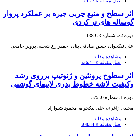
اصل مقاله
79.27 K
اثر سطح و منبع چربی جیره بر عملکرد پروار
گوساله های نر کردی
دوره 32، شماره 3، 1380
علی نیکخواه، حسن صادقی پناه، احمدزارع شحنه، پرویز جامعی
مشاهده مقاله
اصل مقاله
526.41 K
اثر سطوح پروتئین و ژنوتیپ برروی رشد
وکیفیت لاشه خطوط پدری لاینهای گوشتی
دوره 1، شماره 0، 1375
مجتبی زاغری، علی نیکخواه، محمود شیوازاد
مشاهده مقاله
اصل مقاله
508.84 K