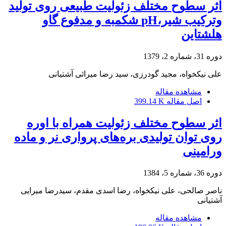
اثر سطوح مختلف زئولیت طبیعی روی تولید
وترکیب شیر،pH شکمبه و مدفوع گاو
هلشتاین
دوره 31، شماره 2، 1379
علی نیکخواه، مجید گودرزی، سید رضا میرائی آشتیانی
مشاهده مقاله
اصل مقاله
399.14 K
اثر سطوح مختلف زئولیت همراه با اوره
روی توان تولیدی بره‌های پرواری نر و ماده
ورامینی
دوره 36، شماره 5، 1384
ناصر صالحی، علی نیکخواه، رضا اسدی مقدم، سیدرضا میرایی
آشتیانی
مشاهده مقاله