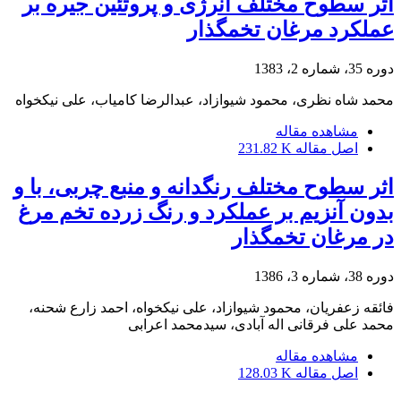
اثر سطوح مختلف انرژی و پروتئین جیره بر
عملکرد مرغان تخمگذار
دوره 35، شماره 2، 1383
محمد شاه نظری، محمود شیوازاد، عبدالرضا کامیاب، علی نیکخواه
مشاهده مقاله
اصل مقاله
231.82 K
اثر سطوح مختلف رنگدانه و منبع چربی، با و
بدون آنزیم بر عملکرد و رنگ زرده تخم مرغ
در مرغان تخمگذار
دوره 38، شماره 3، 1386
فائقه زعفریان، محمود شیوازاد، علی نیکخواه، احمد زارع شحنه،
محمد علی فرقانی اله آبادی، سیدمحمد اعرابی
مشاهده مقاله
اصل مقاله
128.03 K