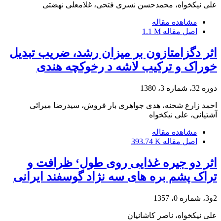
علی نیکخواه، محمدحسن نسری فتحی، غلامعلی نهضتی
مشاهده مقاله
اصل مقاله
1.1 M
اثر دگزامتازون بر میزان رشد، ضریب تبدیل
خوراک و ترکیب لاشه د رخوکچه هندی
دوره 32، شماره 3، 1380
احمد زارع شحنه، هدی جواهری بار فروش، سیدرضا میرائی
آشتیانی، علی نیکخواه
مشاهده مقاله
اصل مقاله
393.74 K
اثر دو جیره غذایی روی طول‘ ظرافت و
تراک پشم بره های سه نژاد گوسفند ایرانی
2و3، شماره 0، 1357
علی نیکخواه، ناصر کاشانیان