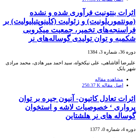
اثرات بنتونیت فرآوری شده و نشده
(مونتموریلونیت) و زئولیت (کلینوپتیلیولیت) بر
فراسنجه‌های تخمیر، جمعیت میکروبی
شکمبه و توان تولیدی گوساله‌های نر
دوره 36، شماره 3، 1384
علیرضا آقاشاهی، علی نیکخواه، سید احمد میر هادی، محمد مرادی
شهر بابک
مشاهده مقاله
اصل مقاله
250.37 K
اثرات تعادل کاتیون- آنیون جیره بر توان
پرواری ‘ خصوصیات لاشه و استخوان
گوساله های نر هلشتاین
دوره 4، شماره 0، 1377