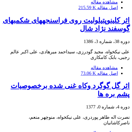
مشاهده مقاله
اصل مقاله
215.59 K
اثر کلینوپتیلولیت روی فراسنجههای شکمبهای
گوسفند نژاد شال
دوره 38، شماره 3، 1386
علی نیکخواه، مجید گودرزی، سیداحمد میرهادی، علی اکبر عالم
رجبی، بابک کامکاری
مشاهده مقاله
اصل مقاله
73.06 K
اثر گل گوگرد وکاه غنی شده برخصوصیات
پشم بره ها
دوره 4، شماره 0، 1377
نصرت اله طاهر پوردری، علی نیکخواه، منوچهر منعم،
ناصرکاشانیان