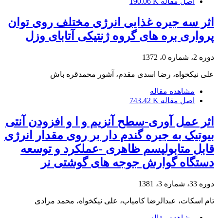
اصل مقاله
190.06 K
اثر سه جیره غذایی انرژی مختلف روی توان
پرواری بره های گروه ژنتیکی آتابای وزل
دوره 2، شماره 0، 1372
علی نیکخواه، رضا اسدی مقدم، آشور محمدقره باش
مشاهده مقاله
اصل مقاله
743.42 K
اثر عمل آوری-سطح آنزیم و ا و افزودن آنتی
بیوتیک به جیره گندم دار بر روی مقدار انرژی
قابل متابولیسم ظاهری -عملکرد و توسعه
دستگاه گوارش جوجه های گوشتی نر
دوره 33، شماره 3، 1381
تام اسکات، عبدالرضا کامیاب، علی نیکخواه، محمد مرادی
مشاهده مقاله