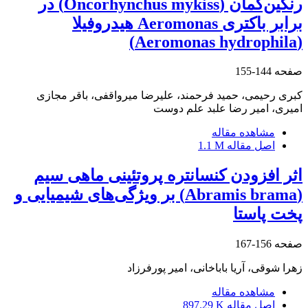
رنگین‌کمان (Oncorhynchus mykiss) در
برابر باکتری Aeromonas هیدروفیلا
(Aeromonas hydrophila)
صفحه
144-155
کبری رحیمی، حمید فرحمند، علیرضا میرواقفی، باقر مجازی
امیری، امیر رضا علبد علم دوست
مشاهده مقاله
اصل مقاله
1.1 M
اثر افزودن کنسانتره‌ پروتئینی ماهی سیم
(Abramis brama) بر ویژگی‌های شیمیایی و
پخت پاستا
صفحه
156-167
زهرا شوقی، آریا باباخانی، امیر پورفرزاد
مشاهده مقاله
اصل مقاله
897.29 K