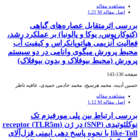
مشاهده مقاله
اصل مقاله
1.21 M
بررسی اثرمتقابل عصاره‌های گیاهی
(کنوکارپوس، یوکا و پالونیا) بر عملکرد رشد،
فعالیت آنزیمی هپاتوپانکراس و کیفیت آب
محیط پرورش میگوی وانامی در دو سیستم
پرورش (محیط بیوفلاک و بدون بیوفلاک)
صفحه
130-143
حسین آدینه، محمد هرسیج، محمد خادمی حمیدی، عافیه ناظر
مشاهده مقاله
اصل مقاله
1.12 M
بررسی ارتباط بین پلی مورفیزم تک
نوکلئوتیدی (SNP) در ژن (TLR5m) receptor
like-Toll با نحوه پاسخ دهی ایمنی قزل‌آلای