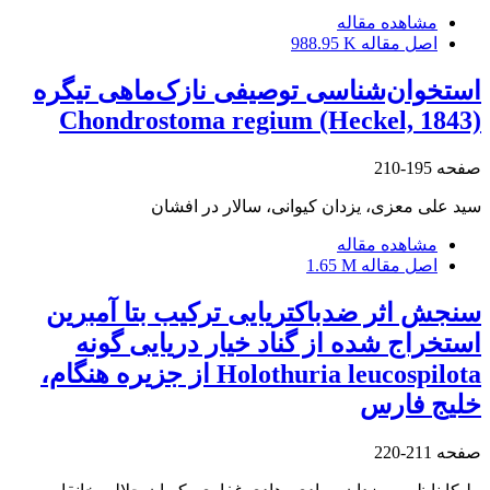
مشاهده مقاله
اصل مقاله
988.95 K
استخوان‌شناسی توصیفی نازک‌ماهی تیگره
Chondrostoma regium (Heckel, 1843)
صفحه
195-210
سید علی معزی، یزدان کیوانی، سالار در افشان
مشاهده مقاله
اصل مقاله
1.65 M
سنجش اثر ضدباکتریایی ترکیب بتا آمبرین
استخراج شده از گناد خیار دریایی گونه
Holothuria leucospilota از جزیره هنگام،
خلیج فارس
صفحه
211-220