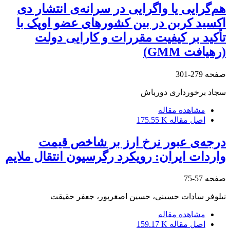
هم‌گرایی یا واگرایی در سرانه‌ی انتشار دی
اکسید کربن در بین کشورهای عضو اوپک با
تأکید بر کیفیت مقررات و کارایی دولت
(رهیافت GMM)
صفحه
279-301
سجاد برخورداری دورباش
مشاهده مقاله
اصل مقاله
175.55 K
درجه‌ی عبور نرخ ارز بر شاخص قیمت
واردات ایران: رویکرد رگرسیون انتقال ملایم
صفحه
57-75
نیلوفر سادات حسینی، حسین اصغرپور، جعفر حقیقت
مشاهده مقاله
اصل مقاله
159.17 K