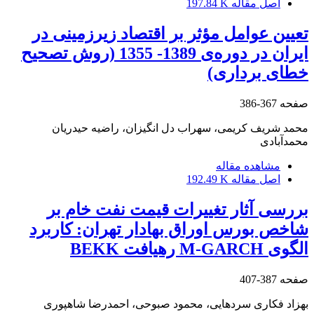
اصل مقاله
197.84 K
تعیین عوامل مؤثر بر اقتصاد زیرزمینی در
ایران در دوره‌ی 1389- 1355 (روش تصحیح
خطای برداری)
صفحه
367-386
محمد شریف کریمی، سهراب دل انگیزان، راضیه حیدریان
محمدآبادی
مشاهده مقاله
اصل مقاله
192.49 K
بررسی آثار تغییرات قیمت نفت خام بر
شاخص بورس اوراق بهادار تهران: کاربرد
الگوی M-GARCH رهیافت BEKK
صفحه
387-407
بهزاد فکاری سردهایی، محمود صبوحی، احمدرضا شاهپوری