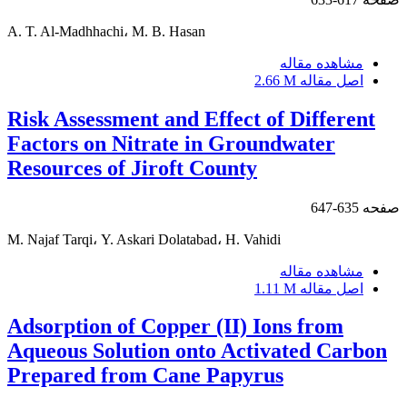
A. T. Al-Madhhachi، M. B. Hasan
مشاهده مقاله
اصل مقاله
2.66 M
Risk Assessment and Effect of Different
Factors on Nitrate in Groundwater
Resources of Jiroft County
صفحه
635-647
M. Najaf Tarqi، Y. Askari Dolatabad، H. Vahidi
مشاهده مقاله
اصل مقاله
1.11 M
Adsorption of Copper (II) Ions from
Aqueous Solution onto Activated Carbon
Prepared from Cane Papyrus