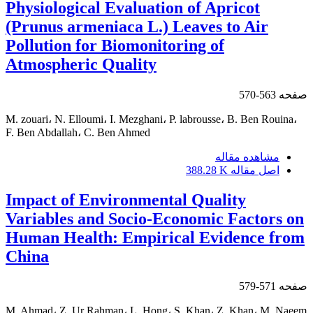
Physiological Evaluation of Apricot
(Prunus armeniaca L.) Leaves to Air
Pollution for Biomonitoring of
Atmospheric Quality
صفحه
563-570
M. zouari، N. Elloumi، I. Mezghani، P. labrousse، B. Ben Rouina،
F. Ben Abdallah، C. Ben Ahmed
مشاهده مقاله
اصل مقاله
388.28 K
Impact of Environmental Quality
Variables and Socio-Economic Factors on
Human Health: Empirical Evidence from
China
صفحه
571-579
M. Ahmad، Z. Ur Rahman، L. Hong، S. Khan، Z. Khan، M. Naeem