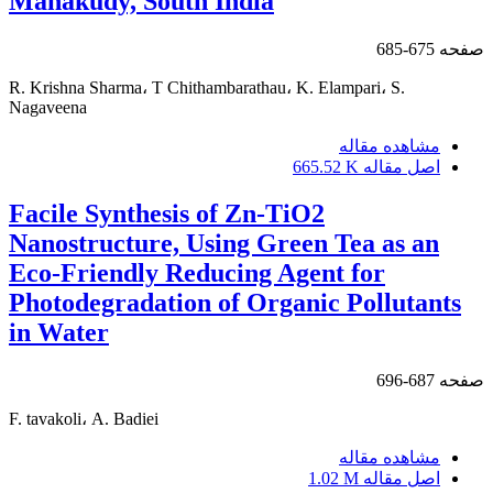
Manakudy, South India
صفحه
675-685
R. Krishna Sharma، T Chithambarathau، K. Elampari، S.
Nagaveena
مشاهده مقاله
اصل مقاله
665.52 K
Facile Synthesis of Zn-TiO2
Nanostructure, Using Green Tea as an
Eco-Friendly Reducing Agent for
Photodegradation of Organic Pollutants
in Water
صفحه
687-696
F. tavakoli، A. Badiei
مشاهده مقاله
اصل مقاله
1.02 M