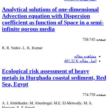
Analytical solutions of one-dimensional
Advection equation with Dispersion
coefficient as function of Space in a semi-
infinite porous media
صفحه
745-758
R. R. Yadav، L. K. Kumar
مشاهده مقاله
اصل مقاله
481.32 K
Ecological risk assessment of heavy
metals in Hurghada coastal sediment, Red
Sea, Egypt
صفحه
759-774
A. I. Abdelkader، M. Abuelregal، M.E. El-Metwally، M. A.
Hassaan، E. F. Sanad