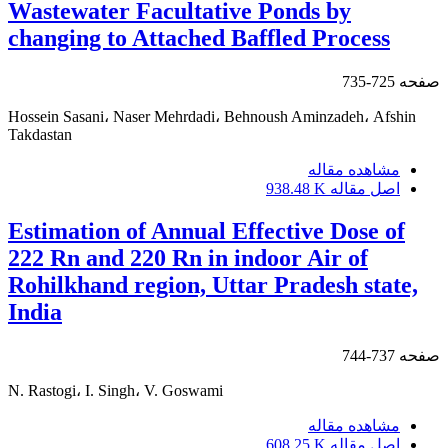
Wastewater Facultative Ponds by
changing to Attached Baffled Process
صفحه
725-735
Hossein Sasani، Naser Mehrdadi، Behnoush Aminzadeh، Afshin
Takdastan
مشاهده مقاله
اصل مقاله
938.48 K
Estimation of Annual Effective Dose of
222 Rn and 220 Rn in indoor Air of
Rohilkhand region, Uttar Pradesh state,
India
صفحه
737-744
N. Rastogi، I. Singh، V. Goswami
مشاهده مقاله
اصل مقاله
608.25 K