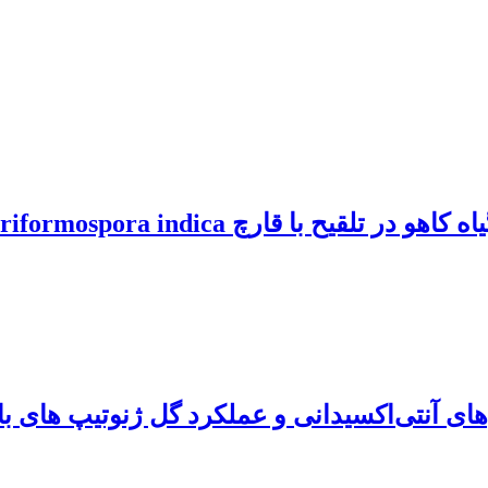
 Piriformospora indica تحت تنش شوری
م‌های آنتی‌اکسیدانی و عملکرد گل ژنوتیپ های