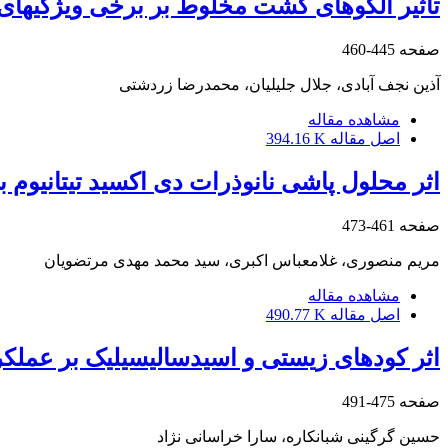
تأثیر الگوهای کشت مخلوط بر برخی ویژگی‏های 
صفحه
445-460
آذین نجف آبادی، جلال جلیلیان، محمدرضا زردشتی
مشاهده مقاله
اصل مقاله
394.16 K
اثر محلول پاشی نانوذرات دی اکسید تیتانیو
صفحه
461-473
مریم منصوری، غلامعباس اکبری، سید محمد مهدی مرتضویان
مشاهده مقاله
اصل مقاله
490.77 K
اثر کودهای زیستی و اسید‌سالیسیلیک بر عملکر
صفحه
475-491
حسین گرگینی شبانکاره، سارا خراسانی نژاد