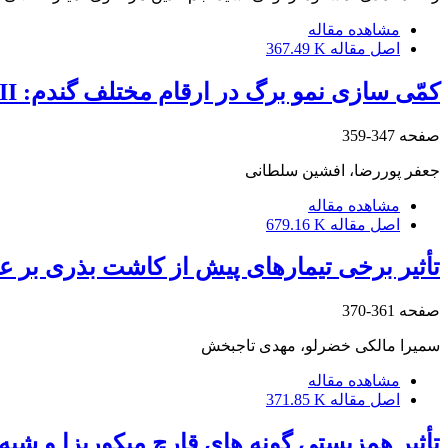
مشاهده مقاله
اصل مقاله
367.49 K
کمّی سازی نمو برگ در ارقام مختلف گندم: II-تولید و زوال برگ در بوته در شرایط مزرعه
صفحه
347-359
جعفر پوررضا، افشین سلطانی
مشاهده مقاله
اصل مقاله
679.16 K
تأثیر برخی تیمارهای پیش از کاشت بذری بر 
صفحه
361-370
سمیرا مالکی خضرلو، مهدی تاجبخش
مشاهده مقاله
اصل مقاله
371.85 K
تأثیر همزیستی گونه‏ های قارچ میکوریزا و ش