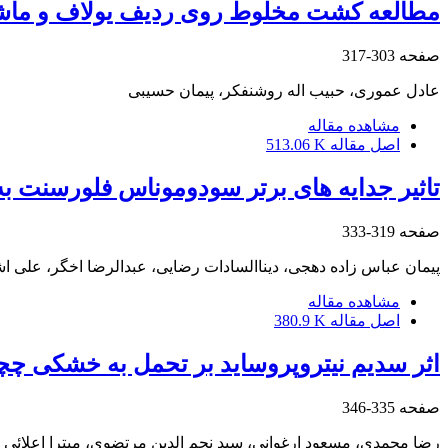
مطالعه کشت مخلوط روی ردیف یولاف و ماشک
صفحه
303-317
عادل عموری، حبیب اله روشنفکر، پیمان حسیبی
مشاهده مقاله
اصل مقاله
513.06 K
تاثیر جدایه های برتر سودوموناس فلورسنت به‏
صفحه
319-333
پیمان عباس زاده دهجی، دیناالسادات رضایی، عبدالرضا اخگر، علی
مشاهده مقاله
اصل مقاله
380.9 K
اثر سدیم نیتروپروساید بر تحمل به خشکی چچم 
صفحه
335-346
رضا محمدی، مسعود ارغوانی، سید نجم الدین مرتضوی، میترا اعلائی