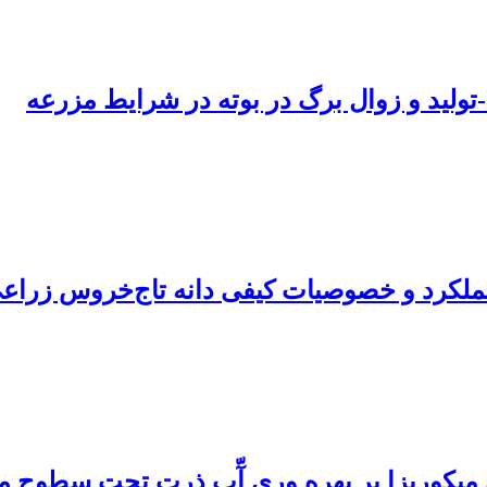
عملکرد و خصوصیات کیفی دانه تاج‌خروس زراع
به میکوریزا بر بهره وری آّب ذرت تحت سطوح