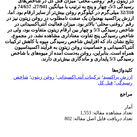
در زیتون رقم ’روغنی-محلی‘ میزان فنل کل در شاخص‌های
رسیدگی 5/3، چهار و پنج به ترتیب با میانگین 27/941، 74/657 و
32/310 میلی‌گرم در کیلوگرم روغن بیش‌تر از سایر ارقام بود. اما،
ارزش پراکسید به‏عنوان یک صفت نامطلوب در روغن زیتون نیز در
رقم ’روغنی-محلی‘ بالاتر بود. میزان فعالیت آنتی‌اکسیدانی در
شاخص رسیدگی 5/3 و چهار بین ارقام زیتون متفاوت بود، ولی در
شاخص رسیدگی پنج تفاوت معناداری مشاهده نشد. در مجموع،
نتایج نشان داد که افزایش شاخص رسیدگی میوه با کاهش ترکیبات
آنتی‌اکسیدانی و حساسیت روغن زیتون به فرآیند اکسیداسیون
همراه است. بنابراین، روغن به‌دست آمده از میوه‌های با شاخص
رسیدگی 5/3 پایداری و ماندگاری بیش‌تری دارند.
کلیدواژه‌ها
ارزش پراکسید
؛
ترکیبات آنتی‌اکسیدانی
؛
روغن زیتون
؛
شاخص
رسیدگی
؛
فنل کل
مراجع
آمار
تعداد مشاهده مقاله: 1,553
تعداد دریافت فایل اصل مقاله: 802