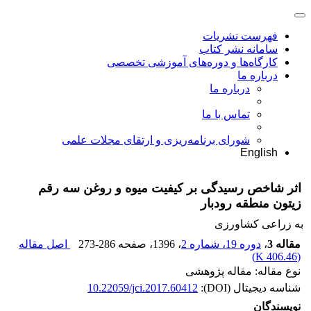
فهرست نشریات
سامانه نشر کتاب
کارگاه‌ها و دوره‌های آموزشی تخصصی
درباره ما
درباره ما
تماس با ما
شورای برنامه‌ریزی و ارتقای مجلات علمی
English
اثر شاخص رسیدگی بر کیفیت میوه و روغن سه رقم
زیتون منطقه رودبار
به زراعی کشاورزی
مقاله 3
،
دوره 19، شماره 2
، 1396
، صفحه
273-286
اصل مقاله
)
406.46 K
(
نوع مقاله: مقاله پژوهشی
شناسه دیجیتال (DOI):
10.22059/jci.2017.60412
نویسندگان