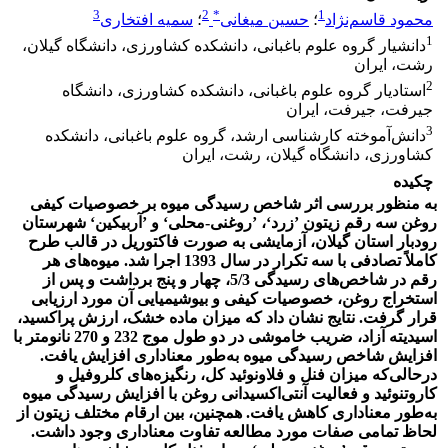
3
2
*
1
محمود قاسم‌نژاد
؛
حسین میغانی
؛
سمیه افتخاری
1
دانشیار گروه علوم باغبانی، دانشکده کشاورزی، دانشگاه گیلان،
رشت، ایران
2
استادیار گروه علوم باغبانی، دانشکده کشاورزی، دانشگاه
جیرفت، جیرفت، ایران
3
دانش‌آموخته کارشناسی ارشد، گروه علوم باغبانی، دانشکده
کشاورزی، دانشگاه گیلان، رشت، ایران
چکیده
به منظور بررسی اثر شاخص رسیدگی میوه بر خصوصیات کیفی
روغن سه رقم زیتون ’زرد‘، ’روغنی-محلی‘ و ’آربیکین‘ شهرستان
رودبار استان گیلان، آزمایشی به صورت فاکتوریل در قالب طرح
کاملاً تصادفی با سه تکرار در سال 1393 اجرا شد. میوه‌های هر
رقم در شاخص‌های رسیدگی 5/3، چهار و پنج برداشت و پس از
استخراج روغن، خصوصیات کیفی و بیوشیمیایی آن مورد ارزیابی
قرار گرفت. نتایج نشان داد که میزان ماده خشک، ارزش پراکسید،
اسیدیته آزاد، ضریب خاموشی در دو طول موج 232 و 270 نانومتر با
افزایش شاخص رسیدگی میوه به‌طور معناداری افزایش یافت.
درحالی‌که میزان فنل و فلاونوئید کل، رنگیزه‌های کلروفیل و
کاروتنوئید و فعالیت آنتی‌اکسیدانی روغن با افزایش رسیدگی میوه
به‌طور معناداری کاهش یافت. همچنین، بین ارقام مختلف زیتون از
لحاظ تمامی صفات مورد مطالعه تفاوت معناداری وجود داشت.