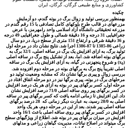
کشاورزی و منابع طبیعی گرگان، گرگان، ایران
چکیده
به‏منظور بررسی تولید و زوال برگ در بوته گندم، دو آزمایش
مزرعه­ای در قالب طرح بلوک­های کامل تصادفی با 15 رقم گندم در
مزرعه تحقیقاتی دانشگاه آزاد اسلامی واحد رامهرمز، با عرض
جغرافیایی 31 درجه و 16 دقیقة شمالی و طول جغرافیایی 49 درجه
و 36 دقیقة شرقی و ارتفاع 151 متری از سطح دریا، در دو سال
زراعی 86-1385 تا 87-1386 اجرا شد. نتایج نشان داد در مرحله اول
تولید برگ، به ازای افزایش یک برگ در ساقه اصلی، 32/1 برگ به
برگ­های بوته اضافه شد. اما، بعد از تشکیل پنج برگ در ساقه اصلی
(x
) و شروع پنجه­زنی در گیاه، به ازای افزایش یک برگ در ساقه
0
اصلی تقریباً پنج برگ به برگ­های بوته در مرحله دوم افزوده شد.
بررسی زوال و پیری برگ­ها نشان داد که مشابه وضعیت تولید دو
مرحله­ای برگ در بوته، پیری برگ­ها نیز در دو مرحله اتفاق افتاد در
مرحله اول، کسر برگ­های پیر در بوته به ازای هر یک درصد افزایش
در کسر برگ­های پیر روی ساقه اصلی 71/0 درصد افزایش نشان
داد. این افزایش تا زمانی ادامه یافت که کسر برگ­های پیر در ساقه
اصلی به 28/0 رسید، به عبارت دیگر زمانی که 28 درصد برگ­های
ساقه اصلی پیر شدند. بعد از این در مرحله دوم، هر یک واحد
افزایش در کسر برگ­های پیر روی ساقه اصلی باعث 16/1 واحد
افزایش در میزان برگ­های پیر در بوته شد. اطلاع از ویژگی‏های سطح
برگ می­تواند در اصلاح نباتات، مدیریت گیاهان زراعی و مدل­های