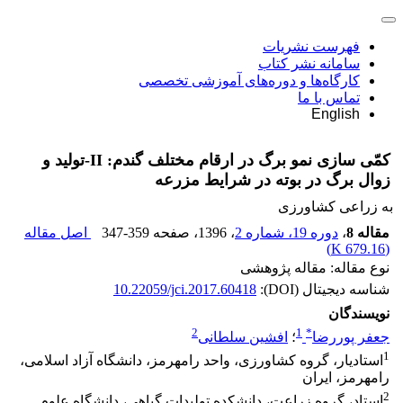
فهرست نشریات
سامانه نشر کتاب
کارگاه‌ها و دوره‌های آموزشی تخصصی
تماس با ما
English
کمّی سازی نمو برگ در ارقام مختلف گندم: II-تولید و
زوال برگ در بوته در شرایط مزرعه
به زراعی کشاورزی
مقاله 8
،
دوره 19، شماره 2
، 1396
، صفحه
347-359
اصل مقاله
)
679.16 K
(
نوع مقاله: مقاله پژوهشی
شناسه دیجیتال (DOI):
10.22059/jci.2017.60418
نویسندگان
2
1
*
جعفر پوررضا
؛
افشین سلطانی
1
استادیار، گروه کشاورزی، واحد رامهرمز، دانشگاه آزاد اسلامی،
رامهرمز، ایران
2
استاد، گروه زراعت، دانشکده تولیدات گیاهی، دانشگاه علوم