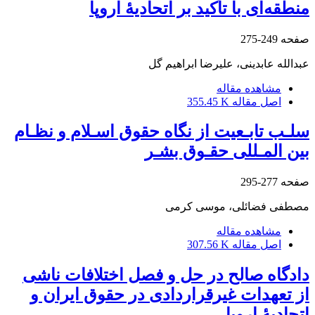
منطقه‌ای با تأکید بر اتحادیۀ اروپا
صفحه
249-275
عبدالله عابدینی، علیرضا ابراهیم گل
مشاهده مقاله
اصل مقاله
355.45 K
سلـب تابـعیت از نگاه حقوق اسـلام و نظـام
بین المـللی حقـوق بشـر
صفحه
277-295
مصطفی فضائلی، موسی کرمی
مشاهده مقاله
اصل مقاله
307.56 K
دادگاه صالح در حل و فصل اختلافات ناشی
از تعهدات غیرقراردادی در حقوق ایران و
اتحادیۀ اروپا