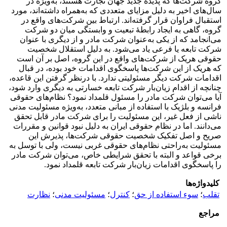
گروه شرکت‌ها که پدیدۀ جدید جهان تجارت هستند، به‌ویژه در
سال‌های اخیر به دلیل مزایای متعددی که به‌همراه داشته‌اند، مورد
استقبال فراوان قرار گرفته‌اند. ارتباط بین شرکت‌های واقع در
گروه، گاهی به ایجاد رابطۀ تبعیت و وابستگی میان دو شرکت
می‌انجامد که از یکی به‌عنوان شرکت مادر و از دیگری با عنوان
شرکت تابعه یا فرعی یاد می‌‌شود. به دلیل استقلال شخصیت
حقوقی هریک از شرکت‌های واقع در این گروه، اصل بر آن است
که هریک از این شرکت‌ها پاسخگوی اقدامات خود بوده، در قبال
اقدامات شرکت دیگر مسئولیتی ندارد. با درنظر گرفتن این قاعده،
چنانچه از اقدام زیان‌بار شرکت تابعه خسارتی به دیگری وارد شود،
آیا می‌توان شرکت مادر را مسئول قلمداد نمود؟ نظام‌های حقوقی
فرانسه و بلژیک با استفاده از مبانی متعدد، به‌ویژه مسئولیت مدنی
ناشی از فعل غیر، این مسئولیت را برای شرکت مادر قابل تحقق
می‌دانند. اما در نظام حقوقی ایران به دلیل نبود قوانین و مقررات
صریح و اصل تفکیک شخصیت حقوقی شرکت‌ها، پذیرش این
مسئولیت به‌راحتی نظام‌های حقوقی غربی نیست، ولی با توسل به
برخی قواعد و البته با تحقق شرایطی خاص، می‌توان شرکت مادر
را پاسخگوی اقدامات زیان‌بار شرکت تابعه قلمداد نمود.
کلیدواژه‌ها
تقلب
؛
سوء استفاده از حق
؛
کنترل
؛
مسئولیت مدنی
؛
نظارت
مراجع