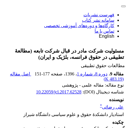
فهرست نشریات
سامانه نشر کتاب
کارگاه‌ها و دوره‌های آموزشی تخصصی
تماس با ما
English
مسئولیت شرکت مادر در قبال شرکت تابعه (مطالعۀ
تطبیقی در حقوق فرانسه، بلژیک و ایران)
مطالعات حقوق تطبیقی
مقاله 9
،
دوره 8، شماره 1
، 1396
، صفحه
151-177
اصل مقاله
)
483.19 K
(
نوع مقاله: مقاله علمی - پژوهشی
شناسه دیجیتال (DOI):
10.22059/jcl.2017.62528
نویسنده
*
علی رضائی
استادیار دانشکدۀ حقوق و علوم سیاسی دانشگاه شیراز
چکیده