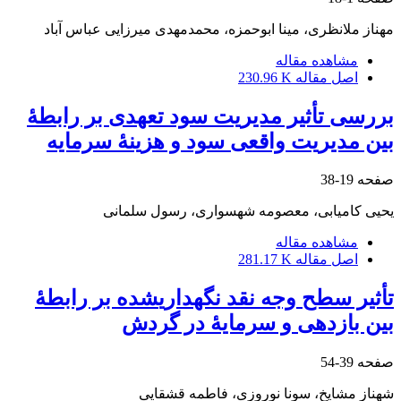
مهناز ملانظری، مینا ابوحمزه، محمدمهدی میرزایی عباس آباد
مشاهده مقاله
اصل مقاله
230.96 K
بررسی تأثیر مدیریت سود تعهدی بر رابطۀ
بین مدیریت واقعی سود و هزینۀ سرمایه
صفحه
19-38
یحیی کامیابی، معصومه شهسواری، رسول سلمانی
مشاهده مقاله
اصل مقاله
281.17 K
تأثیر سطح وجه نقد نگهداری‎شده بر رابطۀ
بین بازدهی و سرمایۀ در گردش
صفحه
39-54
شهناز مشایخ، سونا نوروزی، فاطمه قشقایی