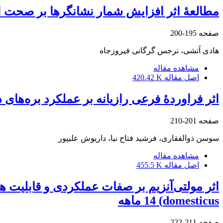
مطالعۀ اثر افزایش شمار نشانگرها بر صحت ارزیا
صفحه
195-200
هادی آتشی، نرجس گرگانی فیروزجاه
مشاهده مقاله
اصل مقاله
420.42 K
اثر فراوردۀ فرعی رازیانه بر عملکرد بره‌های د
صفحه
201-210
سوسن ذوالفقاری، فرشید فتاح نیا، داریوش علیپور
مشاهده مقاله
اصل مقاله
455.5 K
domesticus) 14 ماهه
صفحه
211-222