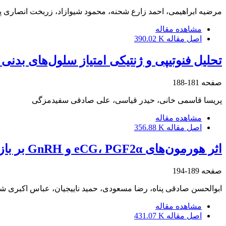
مرضیه ابراهیمی، احمد زارع شحنه، محمود شیوازاد، زربخت انصاری پ
مشاهده مقاله
اصل مقاله
390.02 K
تحلیل فنوتیپی و ژنتیکی امتیاز سلول‌های بدنی
صفحه
181-188
پریسا قاسمی خانی، حیدر قیاسی، علی صادقی سفیدمزگی
مشاهده مقاله
اصل مقاله
356.88 K
اثر هورمون‌های eCG، PGF2α و GnRH بر بازده تولیدمثل میش‌های زندی در فصل تولیدمثل
صفحه
189-194
ابوالحسن صادقی پناه، رضا مسعودی، حمید ناییجیان، عباس اکبری 
مشاهده مقاله
اصل مقاله
431.07 K