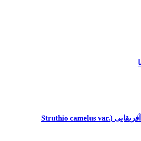
اثر مولتی‌‌آنزیم بر صفات عملکردی و قابلیت هضم اجزای مختلف جیره در شترمرغ‌های اهلی آفریقایی (Struthio camelus var.