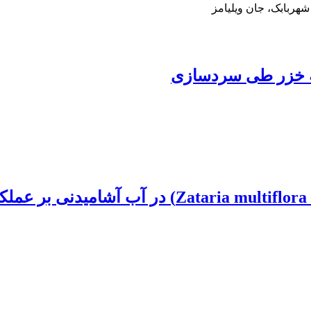
ربابک، جان ویلیامز
چۀ خزر طی سردسازی
اثر افزودن عصارۀ آبی آویشن شیرازی (iflora Boiss