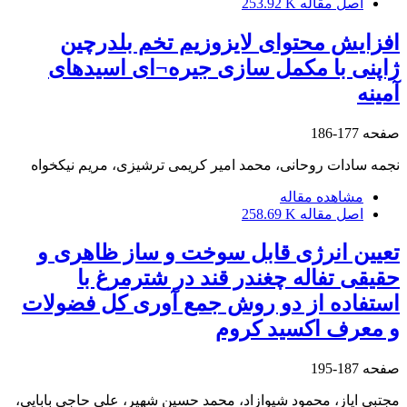
اصل مقاله
253.92 K
افزایش محتوای لایزوزیم تخم بلدرچین
ژاپنی با مکمل سازی جیره¬ای اسیدهای
آمینه
صفحه
177-186
نجمه سادات روحانی، محمد امیر کریمی ترشیزی، مریم نیکخواه
مشاهده مقاله
اصل مقاله
258.69 K
تعیین انرژی قابل سوخت و ساز ظاهری و
حقیقی تفاله چغندر قند در شترمرغ با
استفاده از دو روش جمع آوری کل فضولات
و معرف اکسید کروم
صفحه
187-195
مجتبی ایاز، محمود شیوازاد، محمد حسین شهیر، علی حاجی بابایی،