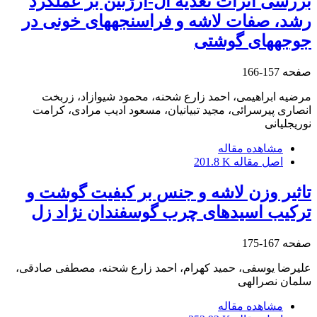
بررسی اثرات تغذیه ال-آرژنین بر عملکرد
رشد، صفات لاشه و فراسنجههای خونی در
جوجههای گوشتی
صفحه
157-166
مرضیه ابراهیمی، احمد زارع شحنه، محمود شیوازاد، زربخت
انصاری پیرسرائی، مجید تبیانیان، مسعود ادیب مرادی، کرامت
نوریجلیانی
مشاهده مقاله
اصل مقاله
201.8 K
تاثیر وزن لاشه و جنس بر کیفیت گوشت و
ترکیب اسیدهای چرب گوسفندان نژاد زل
صفحه
167-175
علیرضا یوسفی، حمید کهرام، احمد زارع شحنه، مصطفی صادقی،
سلمان نصرالهی
مشاهده مقاله