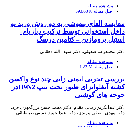
مشاهده مقاله
اصل مقاله
593.68 K
مقایسه القای بیهوشی به دو روش ورید یو
داخل استخوانی توسط ترکیب دیازپام-
استیل پرومازین – کتامین درسگ
دکتر محمدرضا صدیقی، دکتر سیف الله دهقانی
مشاهده مقاله
اصل مقاله
1.22 M
بررسی تجربی ایمنی زایی چند نوع واکسن
کشته آنفلوانزای طیور تحت تیپ H9N2در
جوجه های گوشتی
دکتر عبدالکریم زمانی مقدم، دکتر محمد حسن بزرگمهری فرد،
دکتر مهدی وصفی مرندی، دکتر عبدالحمید حسنی طباطبائی
مشاهده مقاله