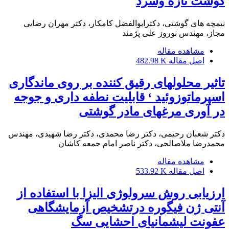
گوشت تازه وسرد
نیمچه های گوشتی، دکترابوالفضل کامکار، دکتر مهران رضایی
مجاز، مهندس نوروز علی پژمند
مشاهده مقاله
اصل مقاله
482.98 K
تاثیر محلولهای رقیق کننده بر روی ماندگاری
اسپرماتوزوئید ‘ قابلیت نطفه داری و جوجه
در آوری مرغهای مادر گوشتی
دکتر شعبان رحیمی، دکتر رضا محمدی، دکتر رضا شهیدی، مهندس
محمدرضا ملاصالحی، دکتر ناصر امام جمعه کاشان
مشاهده مقاله
اصل مقاله
533.92 K
ارزیابی روش سرولوژی الیزا با استفاده از
آنتی ژن فیگوره درتشخیص آزمایشگاهی
عفونت لیشمانیای احشایی سگ