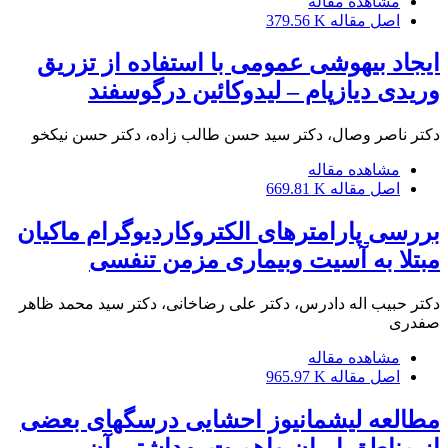
مشاهده مقاله
اصل مقاله
379.56 K
ایجاد بیهوشی عمومی با استفاده از تزریق
وریدی دیازپام – لیدوکائین درگوسفند
دکتر ناصر وصال، دکتر سید حسن طالب زاده، دکتر حسن نیکخو
مشاهده مقاله
اصل مقاله
669.81 K
بررسی پارامترهای الکتروکاردیوگرام ماکیان
مبتلا به آسیت وبیماری مزمن تنفسی
دکتر حبیب اله دادرس، دکتر علی رضاخانی، دکتر سید محمد ظاهر
صفدری
مشاهده مقاله
اصل مقاله
965.97 K
مطالعه لیشمانیوز احشایی درسگهای بعضی