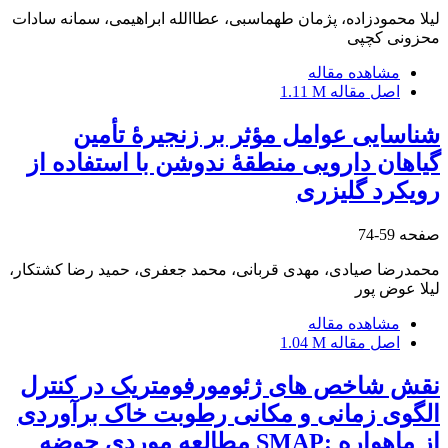
لیلا محمودزاده، پژمان طهماسبی، عطاالله ابراهیمی، سمانه سادات
محزونی کچپی
مشاهده مقاله
اصل مقاله
1.11 M
شناسایی عوامل مؤثر بر زنجیرۀ تأمین
گیاهان دارویی منطقۀ ندوشن با استفاده از
رویکرد گلیزری
صفحه
59-74
محمدرضا صیادی، مهدی قربانی، محمد جعفری، حمید رضا کشتکار،
لیلا عوض پور
مشاهده مقاله
اصل مقاله
1.04 M
نقش شاخص های ژئومورفومتریک در کنترل
الگوی زمانی و مکانی رطوبت خاک برآوردی
از ماهواره :SMAP مطالعه موردی حوضه