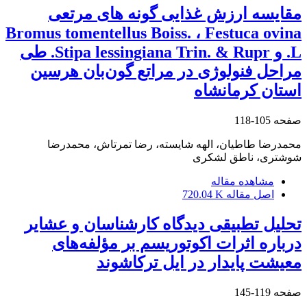
مقایسه ارزش غذایی گونه های مرتعی
Bromus tomentellus Boiss. ، Festuca ovina
L. و Stipa lessingiana Trin. & Rupr. طی
مراحل فنولوژی در مراتع گون‌بان هرسین
استان کرمانشاه
صفحه
105-118
محمدرضا طاطیان، الهه شایسته، رضا تمرتاش، محمدرضا
شوشتری، ناطق لشکری
مشاهده مقاله
اصل مقاله
720.04 K
تحلیل تطبیقی دیدگاه کارشناسان و عشایر
درباره اثرات اکوتوریسم بر مؤلفه‌های
معیشت پایدار در ایل ترکاشوند
صفحه
119-145