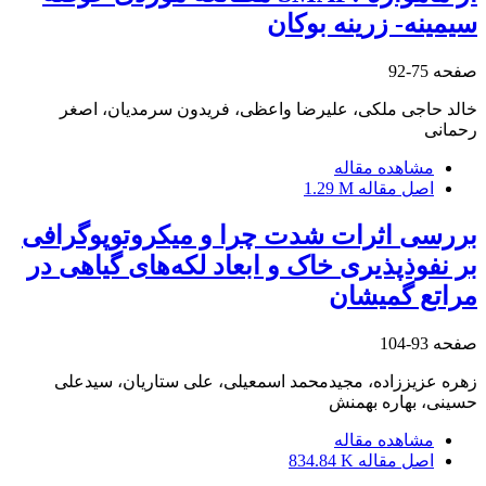
سیمینه- زرینه بوکان
صفحه
75-92
خالد حاجی ملکی، علیرضا واعظی، فریدون سرمدیان، اصغر
رحمانی
مشاهده مقاله
اصل مقاله
1.29 M
بررسی اثرات شدت چرا و میکروتوپوگرافی
بر نفوذپذیری خاک و ابعاد لکه‌های گیاهی در
مراتع گمیشان
صفحه
93-104
زهره عزیززاده، مجیدمحمد اسمعیلی، علی ستاریان، سیدعلی
حسینی، بهاره بهمنش
مشاهده مقاله
اصل مقاله
834.84 K