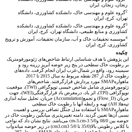
زنجان، زنجان، ایران
2
گروه علوم و مهندسی خاک، دانشکده کشاورزی، دانشگاه
تهران، کرج، ایران
3
گروه علوم و مهندسی خاک، دانشکده کشاورزی، دانشکده
کشاورزی و منابع طبیعی، دانشگاه تهران، کرج، ایران
4
موسسه تحقیقات خاک و آب، سازمان تحقیقات، آموزش و ترویج
کشاورزی، کرج، ایران
چکیده
این پژوهش با هدف شناسایی ارتباط شاخص‌های ژئومورفومتریک
بر رطوبت خاک سطحی در پنج زیر حوضه آبریز زرینه رود و
سیمینه رود، واقع در شمال-غرب ایران انجام گرفت. داده‌های
رطوبت خاک از 287 نقطه مربوط به سال 2015 تا 2017
ماهوارهSMAP مورد پردازش قرارگرفتند. شاخص‌های
ژئومورفومتری شامل شاخص خیسی توپوگرافی (TWI)، موقعیت
توپوگرافی (TPI)، اثر باد، درمعرض باد قرارگرفتگی(WEI)، جهت
جریان (Flow_D) و تجمع(Accumulation) جریان، تحلیل سایه اندازی
تپه‌ها( AH) تهیه و رابطه آنها با رطوبت خاک سطحی
ماهوارهSMAP با استفاده مدل جنگل تصافی بررسی و اهمیت
نسبی آن‌ها تعیین گردید. دامنه تغییرپذیری میانگین رطوبت خاک در
حوضه بین 08/0 وcm-3.cm-3 5/0 می‌باشد. نتایج نشان داد که نواحی
با کلاس رطوبتی بالا(35/0 تا cm3.cm3 5/0) در زیر حوضه میاندوآب
پراکنش دارد. نتایج اعتبارسنجی داده های SMAP در محل 287