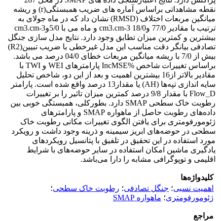
نقطه مشاهداتی براساس آماره های ضریب همبستگی(r) و ریشه
میانگین مربعات اختلاف (RMSD) نشان داد که در ماه جولای به
ترتیب با مقادیر 77/0 وcm3.cm-3 18/0 و ماه می با 5/0وcm3.cm-3
بیشترین و کمترین میزان تطابق وجود دارد. نتایج مدل سازی جنگل
تصادفی بیانگر دقت مناسب این مدل غیرخطی با ضریب تبیین(R2)
بیش از 7/0 با ریشه میانگین مربعات خطای 04/0 درصد می باشد.
براساس تغییرات شاخص %IncMSE پارامترهای WEI و TWI با
مقادیر بالاتر از16 بیشترین اهمیت و بعد از این دو، شاخص تحلیل
سایه اندازی تپه‌ها (AH) یا مقدار13 درصد واقع شده است. پارامتر
Flow_D با مقدار 9/8 درصد کمترین میزان تاثیر را بر تغییرات
رطوبت خاک سطحی SMAP دارد. بطورکلی، همبستگی خوبی بین
داده‌های رطوبت حاصل از ماهواره SMAP و پارامترهای
ژئومورفومتری برای یافتن الگوی تغییرات مکانی رطوبت خاک
سطحی در حوضه‌های ابریز سیمینه و ذرینه وجود داشت و رویکرد
مورد استفاده در این تحقیق در تلفیق با پتانسیل رویکردهای
یادگیری ماشین امکان استفاده در سایر حوضه‌های با شرایط
اقلیمی و توپوگرافی مشابه را دارا می‌باشد.
کلیدواژه‌ها
اهمیت نسبی
؛
جنگل تصادفی
؛
رطوبت خاک سطحی
؛
ژئومورفومتری
؛
ماهواره SMAP
مراجع