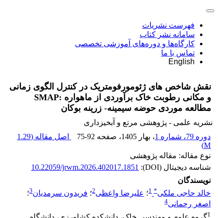
فهرست نشریات
سامانه نشر کتاب
کارگاه‌ها و دوره‌های آموزشی تخصصی
تماس با ما
English
نقش شاخص های ژئومورفومتریک در کنترل الگوی زمانی
و مکانی رطوبت خاک برآوردی از ماهواره :SMAP
مطالعه موردی حوضه سیمینه- زرینه بوکان
نشریه علمی - پژوهشی مرتع و آبخیزداری
دوره 79، شماره 1
، بهار 1405
، صفحه
75-92
اصل مقاله (
1.29
)
M
نوع مقاله: مقاله پژوهشی
شناسه دیجیتال (DOI):
10.22059/jrwm.2026.402017.1851
نویسندگان
3
2
1
*
خالد حاجی ملکی
؛
علیرضا واعظی
؛
فریدون سرمدیان
؛
4
اصغر رحمانی
1
گروه علوم و مهندسی خاک، دانشکده کشاورزی، دانشگاه