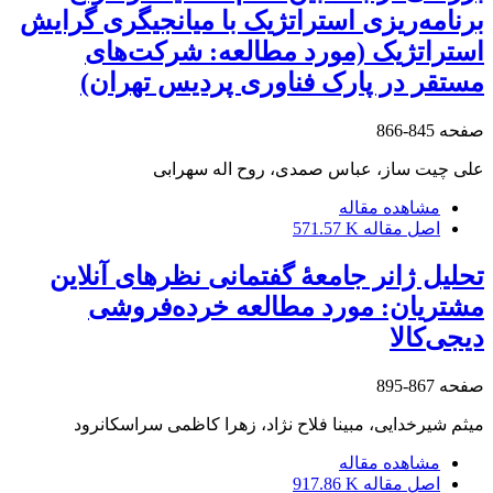
برنامه‌ریزی استراتژیک با میانجیگری گرایش
استراتژیک (مورد مطالعه: شرکت‌‏های
مستقر در پارک فناوری پردیس تهران)
صفحه
845-866
علی چیت ساز، عباس صمدی، روح اله سهرابی
مشاهده مقاله
اصل مقاله
571.57 K
تحلیل ژانر جامعۀ گفتمانی نظرهای آنلاین
مشتریان: مورد مطالعه خرده‌فروشی
دیجی‌‌کالا
صفحه
867-895
میثم شیرخدایی، مبینا فلاح نژاد، زهرا کاظمی سراسکانرود
مشاهده مقاله
اصل مقاله
917.86 K