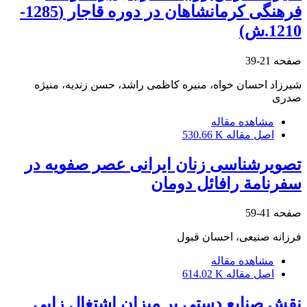
فرهنگی کرمانشاهان در دوره قاجار (1285-
1210.ش)
صفحه
21-39
شیرزاد احسان خواه، منیره کاظمی راشد، حسن زندیه، منیژه
صدری
مشاهده مقاله
اصل مقاله
530.66 K
تصویرشناسی زنان ایرانی عصر صفویه در
سفرنامة رافائل دومان
صفحه
41-59
فرزانه صنیعی، احسان قبول
مشاهده مقاله
اصل مقاله
614.02 K
نقش صنایع‏ دستی بر میزان اشتغال ‏زایی